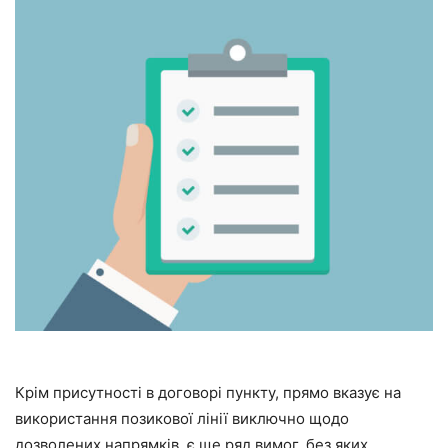
Крім присутності в договорі пункту, прямо вказує на
використання позикової лінії виключно щодо
дозволених напрямків, є ще ряд вимог, без яких