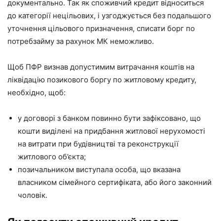
документально. Так як споживчий кредит відноситься
до категорії нецільових, і узгоджується без подальшого
уточнення цільового призначення, списати борг по
потребзайму за рахунок МК неможливо.
Щоб ПФР визнав допустимим витрачання коштів на
ліквідацію позикового боргу по житловому кредиту,
необхідно, щоб:
у договорі з банком повинно бути зафіксовано, що
кошти виділені на придбання житлової нерухомості
на витрати при будівництві та реконструкції
житлового об’єкта;
позичальником виступала особа, що вказана
власником сімейного сертифіката, або його законний
чоловік.