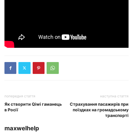
попередня стаття
наступна стаття
Як створити Qiwi гаманець
Страхування пасажирів при
в Росії
поїздках на громадському
транспорті
maxwelhelp