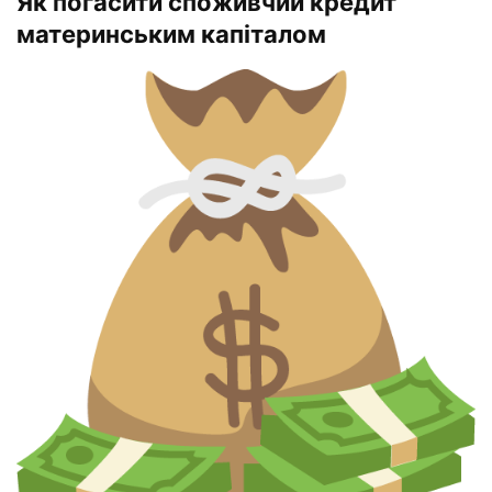
Як погасити споживчий кредит
материнським капіталом