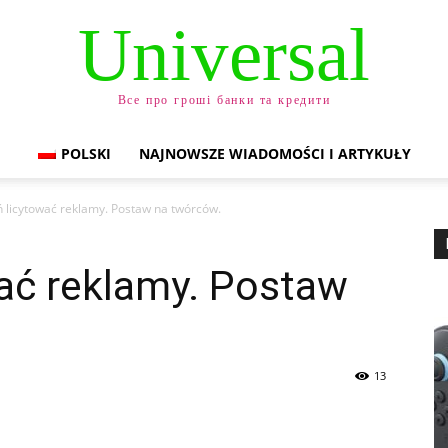
Universal
Все про гроші банки та кредити
POLSKI
NAJNOWSZE WIADOMOŚCI I ARTYKUŁY
ń licytować reklamy. Postaw na twórców.
ać reklamy. Postaw
13