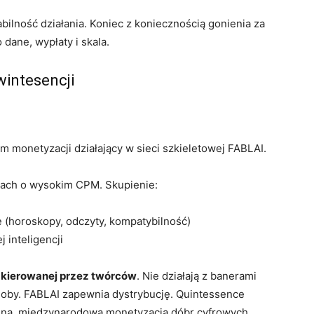
bilność działania. Koniec z koniecznością gonienia za
dane, wypłaty i skala.
intesencji
 monetyzacji działający w sieci szkieletowej FABLAI.
żach o wysokim CPM. Skupienie:
(horoskopy, odczyty, kompatybilność)
 inteligencji
 kierowanej przez twórców
. Nie działają z banerami
osoby. FABLAI zapewnia dystrybucję. Quintessence
alna, międzynarodowa monetyzacja dóbr cyfrowych