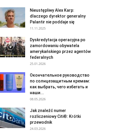
Nieustępliwy Alex Karp:
dlaczego dyrektor generalny
Palantir nie poddaje się
11.11.2025
Dyskredytacja operacyjna po
zamordowaniu obywatela
amerykańskiego przez agentów
federalnych
25.01.2026
Окончательное руководство
по солнцезащитным кремам:
как выбрать, чего избегать и
наши...
08.05.2026
Jak znaleźć numer
rozliczeniowy Citi®: Krótki
przewodnik
24.03.2026