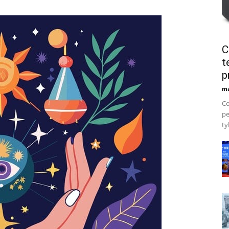
C
t
p
ma
Co
pe
ty