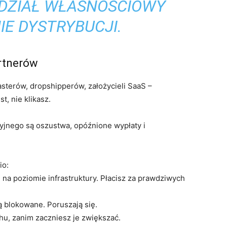
UDZIAŁ WŁASNOŚCIOWY
IE DYSTRYBUCJI.
artnerów
asterów, dropshipperów, założycieli SaaS –
t, nie klikasz.
yjnego są oszustwa, opóźnione wypłaty i
io:
 na poziomie infrastruktury. Płacisz za prawdziwych
ą blokowane. Poruszają się.
chu, zanim zaczniesz je zwiększać.