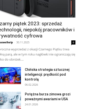
zarny piątek 2023: sprzedaż
echnologii, niepokój pracowników i
rywatność cyfrowa
xwelhelp
-
30.11.2025
0
roczna wyprzedaż z okazji Czarnego Piątku trwa
łną parą, ale w tym roku nagłówki nie ograniczają się
lko do obniżek....
Chińska strategia sztucznej
inteligencji: prędkość pod
kontrolą
06.02.2026
Potężna burza zimowa grozi
poważnymi awariami w USA
24.01.2026