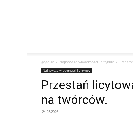
додому
Najnowsze wiadomości i artykuły
Przesta
Najnowsze wiadomości i artykuły
Przestań licytow
na twórców.
24.05.2026