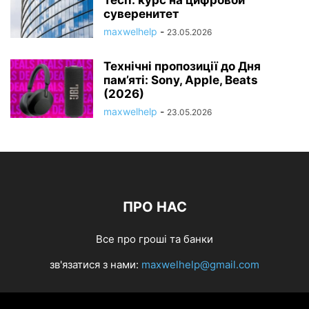
Tech: курс на цифровой
суверенитет
maxwelhelp
-
23.05.2026
Технічні пропозиції до Дня
пам’яті: Sony, Apple, Beats
(2026)
maxwelhelp
-
23.05.2026
ПРО НАС
Все про гроші та банки
зв'язатися з нами:
maxwelhelp@gmail.com