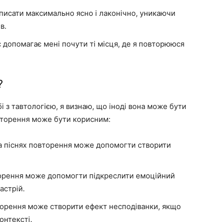
писати максимально ясно і лаконічно, уникаючи
в.
 допомагає мені почути ті місця, де я повторююся
?
і з тавтологією, я визнаю, що іноді вона може бути
овторення може бути корисним:
та піснях повторення може допомогти створити
орення може допомогти підкреслити емоційний
астрій.
орення може створити ефект несподіванки, якщо
онтексті.