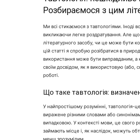
Розбираємося з цим лі
Ми всі стикаємося з тавтологіями. Іноді во
викликаючи легке роздратування. Але що ц
літературного засобу, чи це може бути к
цій статті я спробую розібратися в природі 
використання може бути виправданим, а к
своїм досвідом, як я використовую (або, 
роботі.
Що таке тавтологія: визначен
У найпростішому розумінні, тавтологія-це 
виражене різними словами або синонімами
випадковою. У контексті мови, це свого ро
займають місце і, як наслідок, можуть об
менш зрозумілим.