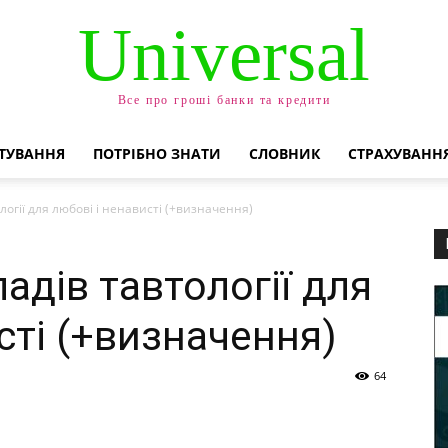
Universal
Все про гроші банки та кредити
ТУВАННЯ
ПОТРІБНО ЗНАТИ
СЛОВНИК
СТРАХУВАНН
логії для любові і ненависті (+визначення)
адів тавтології для
сті (+визначення)
64