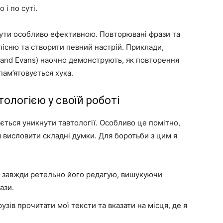
 і по суті.
бути особливо ефективною. Повторювані фрази та
пісню та створити певний настрій. Приклади,
ton and Evans) наочно демонструють, як повторення
ам’ятовується хука.
тологією у своїй роботі
ається уникнути тавтології. Особливо це помітно,
 висловити складні думки. Для боротьби з цим я
я завжди ретельно його редагую, вишукуючи
ази.
узів прочитати мої тексти та вказати на місця, де я