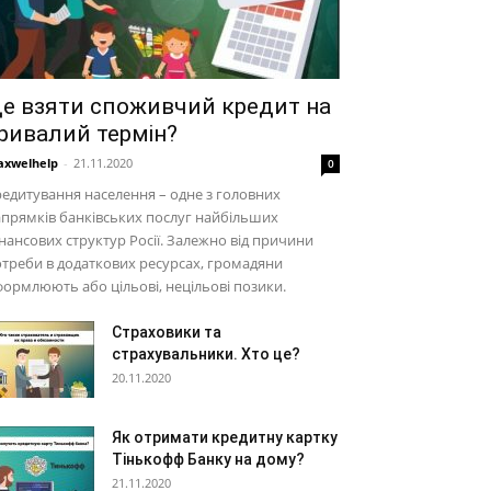
е взяти споживчий кредит на
ривалий термін?
xwelhelp
-
21.11.2020
0
едитування населення – одне з головних
прямків банківських послуг найбільших
нансових структур Росії. Залежно від причини
треби в додаткових ресурсах, громадяни
ормлюють або цільові, нецільові позики.
Страховики та
страхувальники. Хто це?
20.11.2020
Як отримати кредитну картку
Тінькофф Банку на дому?
21.11.2020