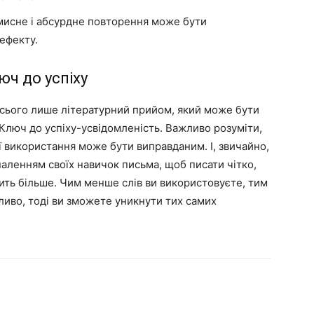
исне і абсурдне повторення може бути
ефекту.
юч до успіху
 всього лише літературний прийом, який може бути
. Ключ до успіху-усвідомленість. Важливо розуміти,
 її використання може бути виправданим. І, звичайно,
аленням своїх навичок письма, щоб писати чітко,
ачить більше. Чим менше слів ви використовуєте, тим
ливо, тоді ви зможете уникнути тих самих