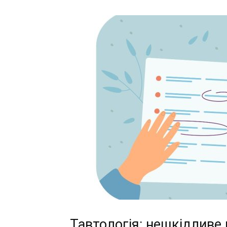
Тавтологія: нешкідливе 