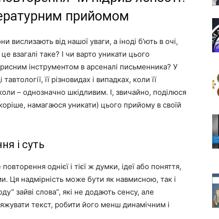
тературним прийомом
ни вислизають від нашої уваги, а іноді б’ють в очі,
е взагалі таке? І чи варто уникати цього
орисним інструментом в арсеналі письменника? У
тавтології, її різновидах і випадках, коли її
оли – однозначно шкідливим. І, звичайно, поділюся
скоріше, намагаюся уникати) цього прийому в своїй
ня і суть
повторення однієї і тієї ж думки, ідеї або поняття,
. Ця надмірність може бути як навмисною, так і
ду” зайві слова”, які не додають сенсу, але
тяжувати текст, робити його менш динамічним і