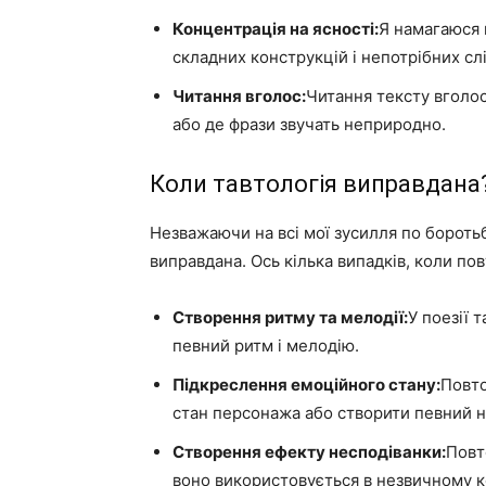
Концентрація на ясності:
Я намагаюся 
складних конструкцій і непотрібних слі
Читання вголос:
Читання тексту вголос
або де фрази звучать неприродно.
Коли тавтологія виправдана
Незважаючи на всі мої зусилля по боротьб
виправдана. Ось кілька випадків, коли п
Створення ритму та мелодії:
У поезії 
певний ритм і мелодію.
Підкреслення емоційного стану:
Повт
стан персонажа або створити певний н
Створення ефекту несподіванки:
Повт
воно використовується в незвичному к