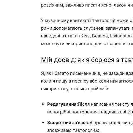
розсіяним, важливо писати ясно, лаконічно
У музичному контексті тавтологія може 
рими допомагають слухачеві запам’ятати 
наведені в статті (Kiss, Beatles, Livings
може бути використано для створення зап
Мій досвід: як я борюся з тав
Я, як і багато письменників, не завжди вд
коли я пишу в поспіху або коли намагаюся
використовую кілька прийомів:
Редагування:
Після написання тексту 
непотрібні повторення і надлишкові фр
Зворотний зв’язок:
Я прошу колег чи др
зловживаю тавтологією.