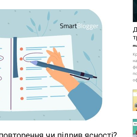
Д
т
ma
Кр
на
фі
по
оф
повторення чи підрив ясності?