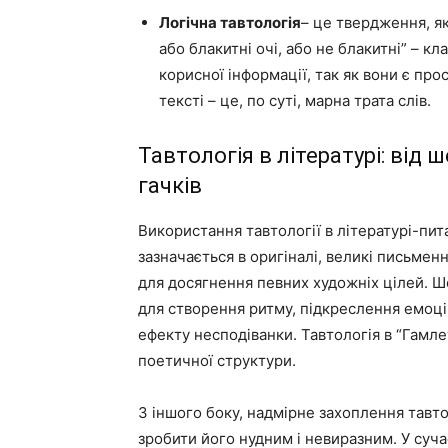
Логічна тавтологія
– це твердження, як
або блакитні очі, або не блакитні” – к
корисної інформації, так як вони є пр
тексті – це, по суті, марна трата слів.
Тавтологія в літературі: від 
гачків
Використання тавтології в літературі-пит
зазначається в оригіналі, великі письме
для досягнення певних художніх цілей. Ш
для створення ритму, підкреслення емоц
ефекту несподіванки. Тавтологія в “Гамле
поетичної структури.
З іншого боку, надмірне захоплення тавт
зробити його нудним і невиразним. У сучас