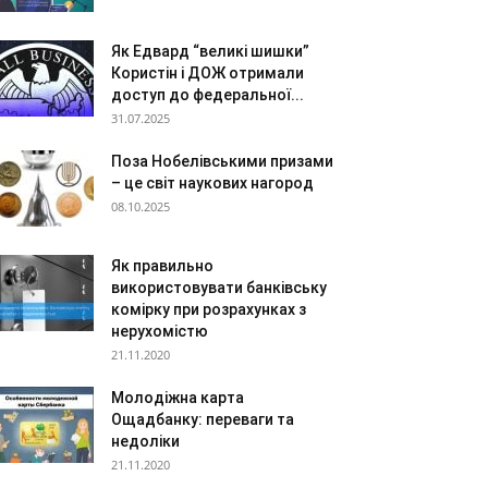
Як Едвард “великі шишки”
Користін і ДОЖ отримали
доступ до федеральної...
31.07.2025
Поза Нобелівськими призами
– це світ наукових нагород
08.10.2025
Як правильно
використовувати банківську
комірку при розрахунках з
нерухомістю
21.11.2020
Молодіжна карта
Ощадбанку: переваги та
недоліки
21.11.2020