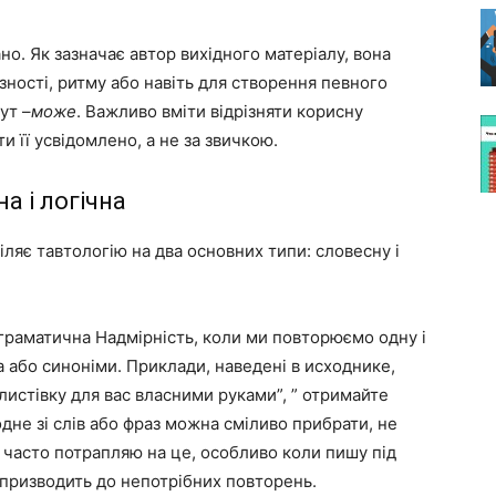
но. Як зазначає автор вихідного матеріалу, вона
ності, ритму або навіть для створення певного
ут –
може
. Важливо вміти відрізняти корисну
ти її усвідомлено, а не за звичкою.
а і логічна
ляє тавтологію на два основних типи: словесну і
 граматична Надмірність, коли ми повторюємо одну і
а або синоніми. Приклади, наведені в исходнике,
 листівку для вас власними руками”, ” отримайте
одне зі слів або фраз можна сміливо прибрати, не
 часто потрапляю на це, особливо коли пишу під
 призводить до непотрібних повторень.