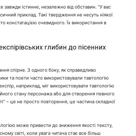
е завжди істинне, незалежно від обставин. “У вас
ласичний приклад. Такі твердження не несуть ніякої
осто констатацією очевидного. Їх використання в
шекспірівських глибин до пісенних
ання спірне. З одного боку, як справедливо
нники та поети часто використовували тавтологію
експір, наприклад, міг використовувати тавтологію
ійного стану персонажа або для створення певного
ті” – це не просто повторення, це частина складної
ологією може привести до зниження якості тексту,
ному світі, коли увага читача стає все більш