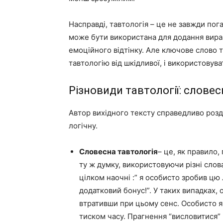
Насправді, тавтологія – це не завжди пога
може бути використана для додання вираз
емоційного відтінку. Але ключове слово т
тавтологію від шкідливої, і використовува
Різновиди тавтології: словесн
Автор вихідного тексту справедливо розді
логічну.
Словесна тавтологія
– це, як правило,
ту ж думку, використовуючи різні слов
цілком наочні :” я особисто зробив цю
додатковий бонус!”. У таких випадках, 
втративши при цьому сенс. Особисто я
тиском часу. Прагнення “висловитися”