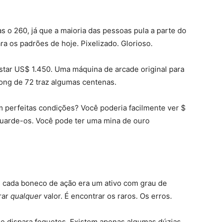
s o 260, já que a maioria das pessoas pula a parte do
ra os padrões de hoje. Pixelizado. Glorioso.
tar US$ 1.450. Uma máquina de arcade original para
ong de 72 traz algumas centenas.
 perfeitas condições? Você poderia facilmente ver $
 Guarde-os. Você pode ter uma mina de ouro
 cada boneco de ação era um ativo com grau de
rar
qualquer
valor. É encontrar os raros. Os erros.
ue dispara foguetes. Existem apenas algumas dúzias.