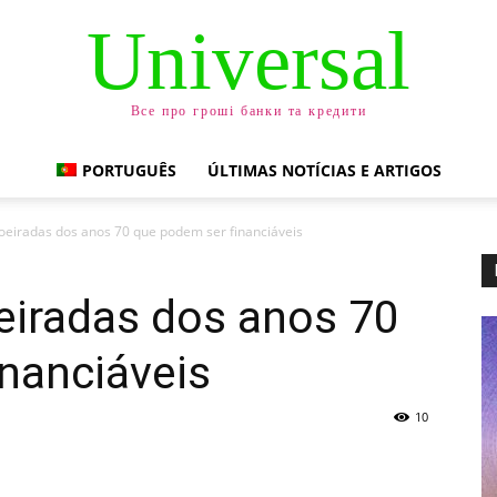
Universal
Все про гроші банки та кредити
PORTUGUÊS
ÚLTIMAS NOTÍCIAS E ARTIGOS
oeiradas dos anos 70 que podem ser financiáveis
eiradas dos anos 70
nanciáveis
10