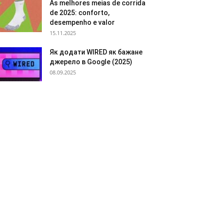
As melhores meias de corrida
de 2025: conforto,
desempenho e valor
15.11.2025
Як додати WIRED як бажане
джерело в Google (2025)
08.09.2025