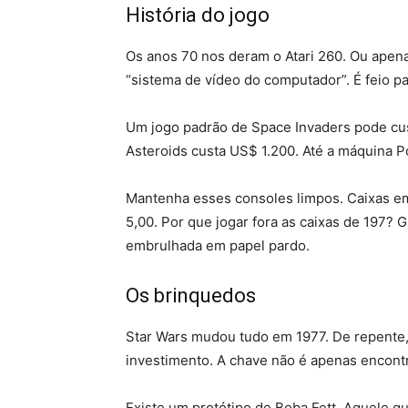
História do jogo
Os anos 70 nos deram o Atari 260. Ou apena
“sistema de vídeo do computador”. É feio pa
Um jogo padrão de Space Invaders pode cus
Asteroids custa US$ 1.200. Até a máquina P
Mantenha esses consoles limpos. Caixas em
5,00. Por que jogar fora as caixas de 197?
embrulhada em papel pardo.
Os brinquedos
Star Wars mudou tudo em 1977. De repente,
investimento. A chave não é apenas encont
Existe um protótipo de Boba Fett. Aquele q