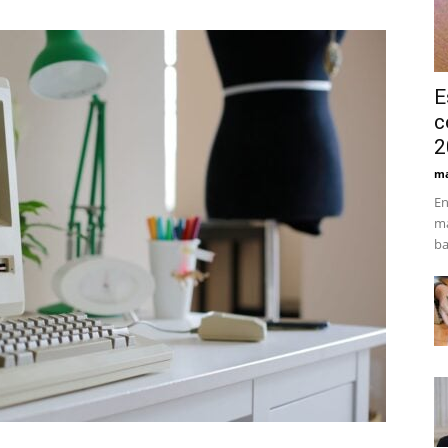
E
c
2
ma
En
ma
ba