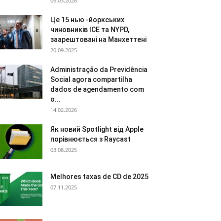
06.03.2026
Це 15 нью -йоркських
чиновників ICE та NYPD,
заарештовані на Манхеттені
20.09.2025
Administração da Previdência
Social agora compartilha
dados de agendamento com
o...
14.02.2026
Як новий Spotlight від Apple
порівнюється з Raycast
03.08.2025
Melhores taxas de CD de 2025
07.11.2025