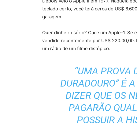
Depois veio o Apple II em 1977. Naquela épo
teclado certo, você terá cerca de US$ 6.600
garagem.
Quer dinheiro sério? Cace um Apple-1. Se e
vendido recentemente por US$ 220.00,00. I
um rádio de um filme distópico.
“UMA PROVA D
DURADOURO” É A
DIZER QUE OS 
PAGARÃO QUAL
POSSUIR A HI