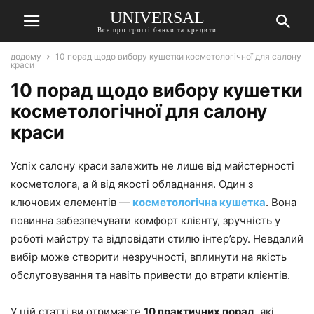
UNIVERSAL
Все про гроші банки та кредити
додому
10 порад щодо вибору кушетки косметологічної для салону
краси
10 порад щодо вибору кушетки
косметологічної для салону
краси
Успіх салону краси залежить не лише від майстерності
косметолога, а й від якості обладнання. Один з
ключових елементів —
косметологічна кушетка
. Вона
повинна забезпечувати комфорт клієнту, зручність у
роботі майстру та відповідати стилю інтер’єру. Невдалий
вибір може створити незручності, вплинути на якість
обслуговування та навіть привести до втрати клієнтів.
У цій статті ви отримаєте
10 практичних порад
, які