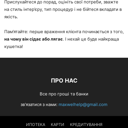
Прислухайтеся до порад, оцініть свої потреби, зважте
на стиль інтер’єру, тип процедур і не бійтеся вкладати в
якість.
Пам’ятайте: перше враження клієнта починається з того,
на чому він сідає або лягає
. І нехай це буде найкраща
кушетка!
ПРО НАС
Все про гроші та банки
зв'язатися з нами:
maxwelhelp@gmail.com
ИПОТЕКА
КАРТИ
КРЕДИТУВАННЯ