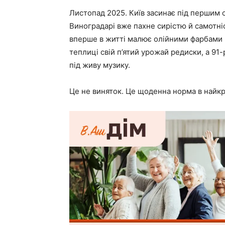
Листопад 2025. Київ засинає під першим с
Виноградарі вже пахне сирістю й самотніс
вперше в житті малює олійними фарбами к
теплиці свій п’ятий урожай редиски, а 91
під живу музику.
Це не виняток. Це щоденна норма в найкр