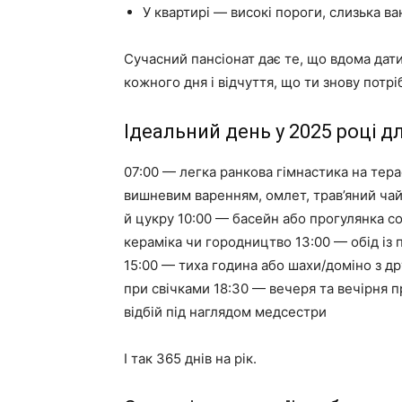
У квартирі — високі пороги, слизька ва
Сучасний пансіонат дає те, що вдома дат
кожного дня і відчуття, що ти знову потрі
Ідеальний день у 2025 році д
07:00 — легка ранкова гімнастика на тера
вишневим варенням, омлет, трав’яний чай
й цукру 10:00 — басейн або прогулянка с
кераміка чи городництво 13:00 — обід із 
15:00 — тиха година або шахи/доміно з др
при свічками 18:30 — вечеря та вечірня п
відбій під наглядом медсестри
І так 365 днів на рік.