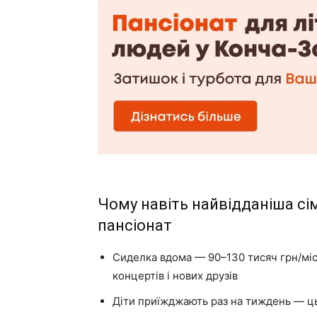
Чому навіть найвідданіша сі
пансіонат
Сиделка вдома — 90–130 тисяч грн/місяц
концертів і нових друзів
Діти приїжджають раз на тиждень — ц