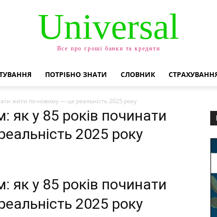
Universal
Все про гроші банки та кредити
ТУВАННЯ
ПОТРІБНО ЗНАТИ
СЛОВНИК
СТРАХУВАНН
инати жити по-новому — це реальність 2025 року
: як у 85 років починати
реальність 2025 року
: як у 85 років починати
реальність 2025 року