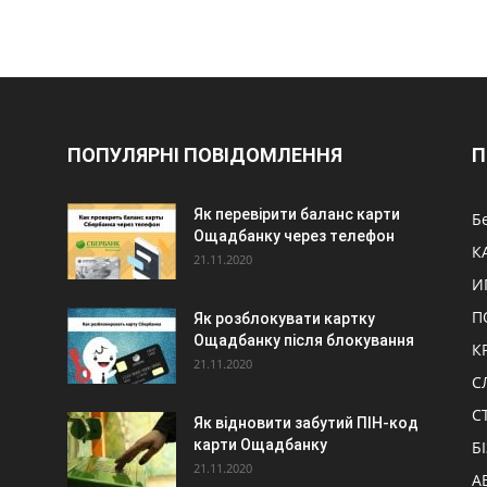
ПОПУЛЯРНІ ПОВІДОМЛЕННЯ
П
Як перевірити баланс карти
Б
Ощадбанку через телефон
К
21.11.2020
И
П
Як розблокувати картку
Ощадбанку після блокування
К
21.11.2020
С
С
Як відновити забутий ПІН-код
карти Ощадбанку
Б
21.11.2020
А