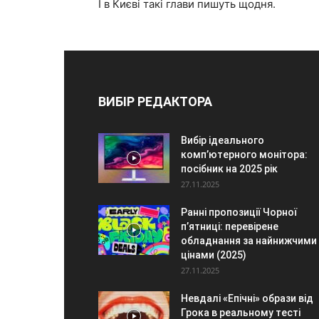
І в Києві такі глави пишуть щодня.
ВИБІР РЕДАКТОРА
Вибір ідеального
комп’ютерного монітора:
посібник на 2025 рік
27.11.2025
Ранні пропозиції Чорної
п’ятниці: перевірене
обладнання за найнижчими
цінами (2025)
27.11.2025
Невдалі «Епічні» образи від
Грока в реальному тесті