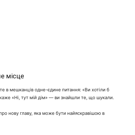
ше місце
е в мешканців одне-єдине питання: «Ви хотіли б
каже «Ні, тут мій дім» — ви знайшли те, що шукали.
про нову главу, яка може бути найяскравішою в