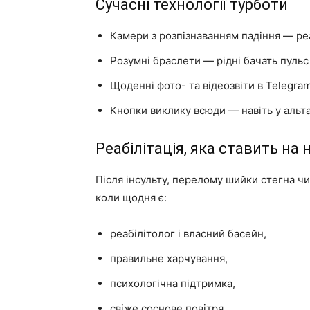
Сучасні технології турботи
Камери з розпізнаванням падіння — ре
Розумні браслети — рідні бачать пульс 
Щоденні фото- та відеозвіти в Telegra
Кнопки виклику всюди — навіть у альта
Реабілітація, яка ставить на 
Після інсульту, перелому шийки стегна чи
коли щодня є:
реабілітолог і власний басейн,
правильне харчування,
психологічна підтримка,
свіже соснове повітря.