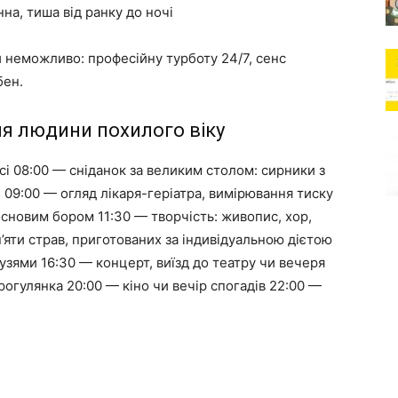
нна, тиша від ранку до ночі
и неможливо: професійну турботу 24/7, сенс
бен.
ля людини похилого віку
сі 08:00 — сніданок за великим столом: сирники з
 09:00 — огляд лікаря-геріатра, вимірювання тиску
основим бором 11:30 — творчість: живопис, хор,
п’яти страв, приготованих за індивідуальною дієтою
узями 16:30 — концерт, виїзд до театру чи вечеря
рогулянка 20:00 — кіно чи вечір спогадів 22:00 —