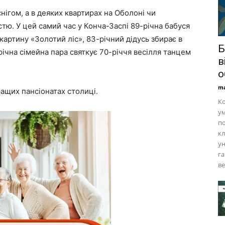
нігом, а в деяких квартирах на Оболоні чи
тю. У цей самий час у Конча-Заспі 89-річна бабуся
артину «Золотий ліс», 83-річний дідусь збирає в
Б
-річна сімейна пара святкує 70-річчя весілля танцем
в
о
ma
ащих пансіонатах столиці.
Ко
ум
по
кл
ун
га
ве