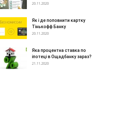
20.11.2020
Як і де поповнити картку
Тінькофф Банку
20.11.2020
Яка процентна ставка по
іпотеці в Ощадбанку зараз?
21.11.2020