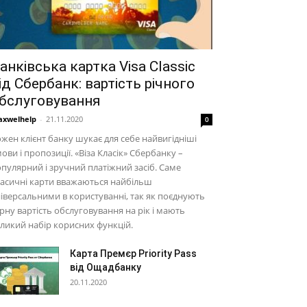
анківська картка Visa Classic
ід Сбербанк: вартість річного
бслуговування
xwelhelp
-
21.11.2020
0
жен клієнт банку шукає для себе найвигідніші
ови і пропозиції. «Віза Класік» Сбербанку –
пулярний і зручний платіжний засіб. Саме
асичні карти вважаються найбільш
іверсальними в користуванні, так як поєднують
рну вартість обслуговування на рік і мають
ликий набір корисних функцій.
Карта Премєр Priority Pass
від Ощадбанку
20.11.2020