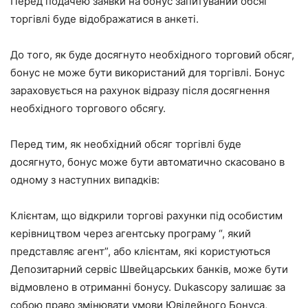
Перед подачею заявки на бонус запитуваний обсяг
торгівлі буде відображатися в анкеті.
До того, як буде досягнуто необхідного торговий обсяг,
бонус не може бути використаний для торгівлі. Бонус
зараховується на рахунок відразу після досягнення
необхідного торгового обсягу.
Перед тим, як необхідний обсяг торгівлі буде
досягнуто, бонус може бути автоматично скасовано в
одному з наступних випадків:
Клієнтам, що відкрили торгові рахунки під особистим
керівництвом через агентську програму “, який
представляє агент”, або клієнтам, які користуються
Депозитарний сервіс Швейцарських банків, може бути
відмовлено в отриманні бонусу. Dukascopy залишає за
собою право змінювати умови Ювілейного Бонуса,