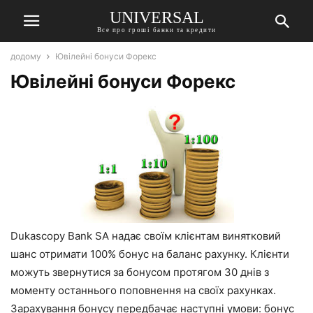
UNIVERSAL
Все про гроші банки та кредити
додому
Ювілейні бонуси Форекс
Ювілейні бонуси Форекс
Dukascopy Bank SA надає своїм клієнтам винятковий
шанс отримати 100% бонус на баланс рахунку. Клієнти
можуть звернутися за бонусом протягом 30 днів з
моменту останнього поповнення на своїх рахунках.
Зарахування бонусу передбачає наступні умови: бонус