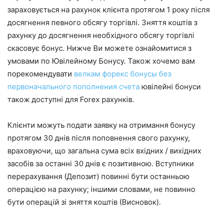
зараховується на рахунок клієнта протягом 1 року після
досягнення певного обсягу торгівлі. Зняття коштів з
рахунку до досягнення необхідного обсягу торгівлі
скасовує бонус. Нижче Ви можете ознайомитися з
умовами по Ювілейному Бонусу. Також хочемо вам
порекомендувати
велкам форекс бонусы без
первоначального пополнения счета
ювілейні
бонуси
також доступні для Forex рахунків.
Клієнти можуть подати заявку на отримання бонусу
протягом 30 днів після поповнення свого рахунку,
враховуючи, що загальна сума всіх вхідних / вихідних
засобів за останні 30 днів є позитивною. Вступники
перерахування (Депозит) повинні бути останньою
операцією на рахунку; іншими словами, не повинно
бути операцій зі зняття коштів (Висновок).