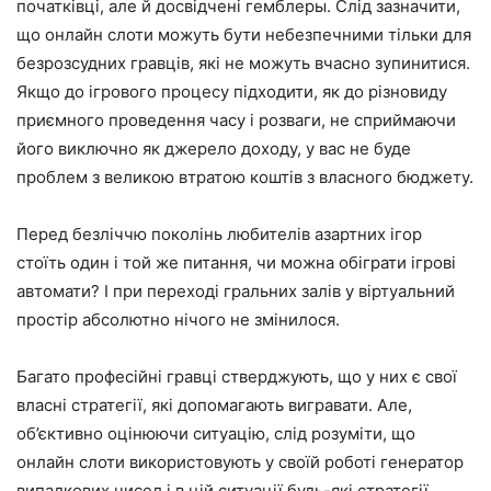
початківці, але й досвідчені гемблеры. Слід зазначити,
що онлайн слоти можуть бути небезпечними тільки для
безрозсудних гравців, які не можуть вчасно зупинитися.
Якщо до ігрового процесу підходити, як до різновиду
приємного проведення часу і розваги, не сприймаючи
його виключно як джерело доходу, у вас не буде
проблем з великою втратою коштів з власного бюджету.
Перед безліччю поколінь любителів азартних ігор
стоїть один і той же питання, чи можна обіграти ігрові
автомати? І при переході гральних залів у віртуальний
простір абсолютно нічого не змінилося.
Багато професійні гравці стверджують, що у них є свої
власні стратегії, які допомагають вигравати. Але,
об’єктивно оцінюючи ситуацію, слід розуміти, що
онлайн слоти використовують у своїй роботі генератор
випадкових чисел і в цій ситуації будь-які стратегії