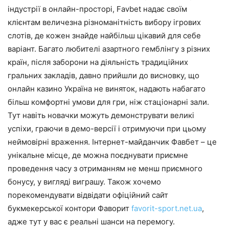
індустрії в онлайн-просторі, Favbet надає своїм
клієнтам величезна різноманітність вибору ігрових
слотів, де кожен знайде найбільш цікавий для себе
варіант. Багато любителі азартного гемблінгу з різних
країн, після заборони на діяльність традиційних
гральних закладів, давно прийшли до висновку, що
онлайн казино Україна не виняток, надають набагато
більш комфортні умови для гри, ніж стаціонарні зали.
Тут навіть новачки можуть демонструвати великі
успіхи, граючи в демо-версії і отримуючи при цьому
неймовірні враження. Інтернет-майданчик Фавбет – це
унікальне місце, де можна поєднувати приємне
проведення часу з отриманням не менш приємного
бонусу, у вигляді виграшу. Також хочемо
порекомендувати відвідати офіційний сайт
букмекерської контори Фаворит
favorit-sport.net.ua
,
адже тут у вас є реальні шанси на перемогу.