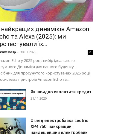
 найкращих динаміків Amazon
cho та Alexa (2025): ми
ротестували їх...
xwelhelp
-
30.07.2025
0
azon Echo у 2025 році: вибір ідеального
зумного Динаміка для вашого будинку -
сібник для просунутого користувачаУ 2025 році
осистема пристроїв Amazon Echo та...
Як швидко виплатити кредит
21.11.2020
Огляд електробайка Lectric
XP4 750: найкращий і
найдешевший електробайк