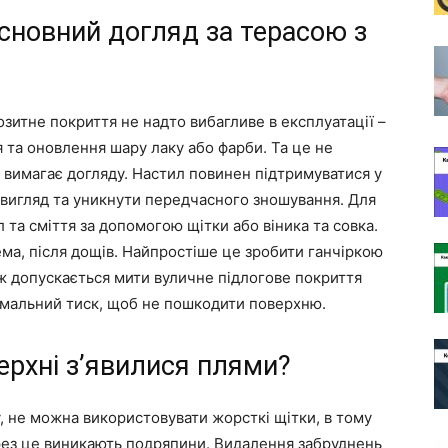
основний догляд за терасою з
озитне покриття не надто вибагливе в експлуатації –
 та оновлення шару лаку або фарби. Та це не
 вимагає догляду. Настил повинен підтримуватися у
 вигляд та уникнути передчасного зношування. Для
та сміття за допомогою щітки або віника та совка.
ма, після дощів. Найпростіше це зробити ганчіркою
 допускається мити вуличне підлогове покриття
імальний тиск, щоб не пошкодити поверхню.
ерхні з’явилися плями?
у, не можна використовувати жорсткі щітки, в тому
через це виникають подряпини. Видалення забруднень