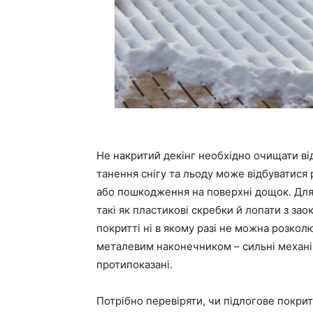
Не накритий декінг необхідно очищати від 
танення снігу та льоду може відбуватися
або пошкодження на поверхні дощок. Для
такі як пластикові скребки й лопати з за
покритті ні в якому разі не можна розко
металевим наконечником – сильні механі
протипоказані.
Потрібно перевіряти, чи підлогове покри