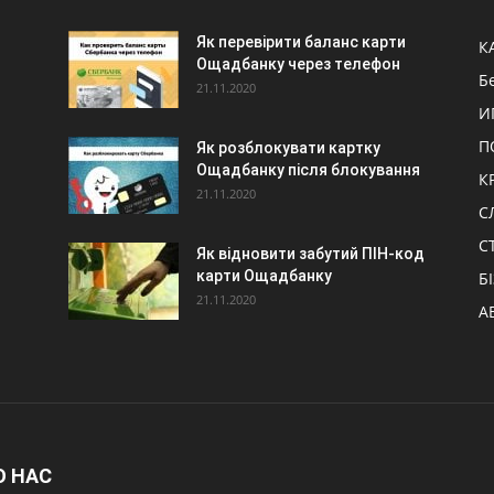
Як перевірити баланс карти
К
Ощадбанку через телефон
Б
21.11.2020
И
П
Як розблокувати картку
Ощадбанку після блокування
К
21.11.2020
С
С
Як відновити забутий ПІН-код
карти Ощадбанку
Б
21.11.2020
А
О НАС