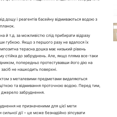
від дощу і реагентів басейну відмиваються водою з
 планок.
ина й т.д. за можливістю слід прибирати відразу
ши губкою. Якщо з першого разу не вдалося їх
мпозитна терасна дошка має низький рівень
ому стійка до забруднень. Але, якщо пляма все-таки
ідником, попередньо протестувавши його дію на
 засіб не нашкодить поверхні.
тактом з металевими предметами видаляються
щіткою та відмивання проточною водою. Перед тим,
и джерело забруднення.
руднення не призначеними для цієї мети
 сильної дії – це може безнадійно зіпсувати