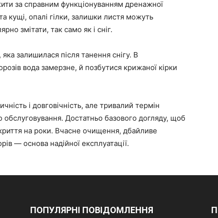
жити за справним функціонуванням дренажної
а кущі, опалі гілки, залишки листя можуть
рно змітати, так само як і сніг.
 яка залишилася після танення снігу. В
озів вода замерзне, й позбутися крижаної кірки
чність і довговічність, але тривалий термін
 обслуговування. Достатньо базового догляду, щоб
криття на роки. Вчасне очищення, дбайливе
рів — основа надійної експлуатації.
ПОПУЛЯРНІ ПОВІДОМЛЕННЯ
П