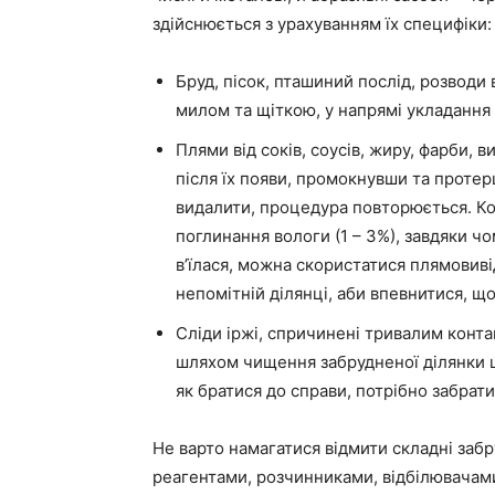
здійснюється з урахуванням їх специфіки:
Бруд, пісок, пташиний послід, розводи 
милом та щіткою, у напрямі укладання
Плями від соків, соусів, жиру, фарби, в
після їх появи, промокнувши та протер
видалити, процедура повторюється. Ко
поглинання вологи (1 – 3%), завдяки ч
в’їлася, можна скористатися плямовив
непомітній ділянці, аби впевнитися, що
Сліди іржі, спричинені тривалим кон
шляхом чищення забрудненої ділянки 
як братися до справи, потрібно забрат
Не варто намагатися відмити складні заб
реагентами, розчинниками, відбілювачами