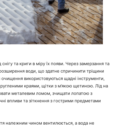
снігу та криги в міру їх появи. Через замерзання та
 розширення води, що здатне спричинити тріщини
 очищення використовуються щадні інструменти,
округленими краями, щітки з м’якою щетиною. Лід на
лювати металевим ломом, зчищати лопатою з
чні впливи та зіткнення з гострими предметами
ття належним чином вентилюється, а вода не