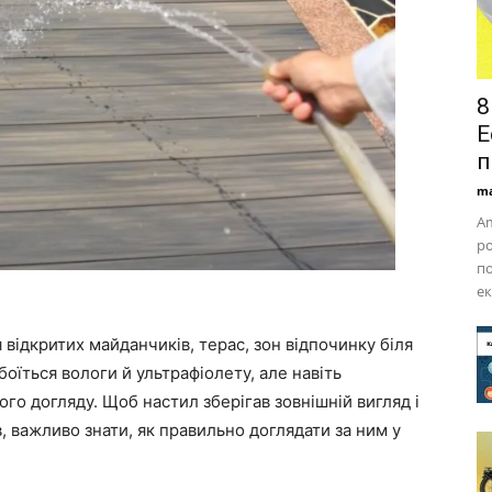
8
E
п
ma
Am
ро
по
ек
відкритих майданчиків, терас, зон відпочинку біля
боїться вологи й ультрафіолету, але навіть
го догляду. Щоб настил зберігав зовнішній вигляд і
, важливо знати, як правильно доглядати за ним у