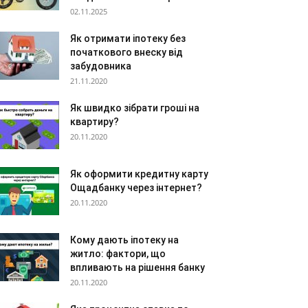
02.11.2025
Як отримати іпотеку без
початкового внеску від
забудовника
21.11.2020
Як швидко зібрати гроші на
квартиру?
20.11.2020
Як оформити кредитну карту
Ощадбанку через інтернет?
20.11.2020
Кому дають іпотеку на
житло: фактори, що
впливають на рішення банку
20.11.2020