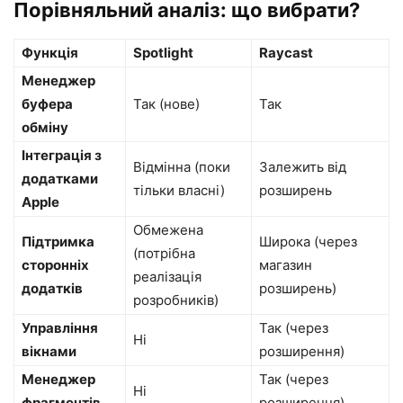
Порівняльний аналіз: що вибрати?
Функція
Spotlight
Raycast
Менеджер
буфера
Так (нове)
Так
обміну
Інтеграція з
Відмінна (поки
Залежить від
додатками
тільки власні)
розширень
Apple
Обмежена
Підтримка
Широка (через
(потрібна
сторонніх
магазин
реалізація
додатків
розширень)
розробників)
Управління
Так (через
Ні
вікнами
розширення)
Менеджер
Так (через
Ні
фрагментів
розширення)