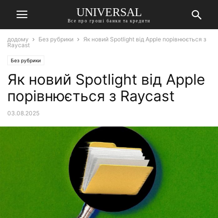
UNIVERSAL
Все про гроші банки та кредити
додому
Без рубрики
Як новий Spotlight від Apple порівнюється з
Raycast
Без рубрики
Як новий Spotlight від Apple
порівнюється з Raycast
03.08.2025