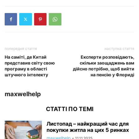
попередня стаття
наступна стаття
На саміті, де Китай
Експерти розповідають,
представив світу свою
скільки заощаджень вам
програму в області
дійсно потрібно, щоб вийти
штучного інтелекту
на пенсію у Флориді
maxwelhelp
СТАТТІ ПО ТЕМІ
Листопад – найкращий час для
покупки житла на цих 5 ринках
maxwelhelp
-
11.11.2025