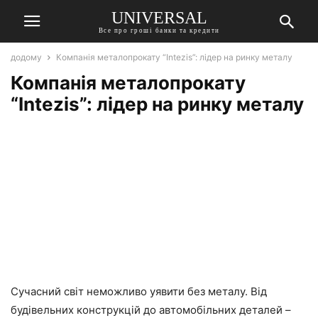
UNIVERSAL
Все про гроші банки та кредити
додому
Компанія металопрокату “Intezis”: лідер на ринку металу
Компанія металопрокату
“Intezis”: лідер на ринку металу
Сучасний світ неможливо уявити без металу. Від
будівельних конструкцій до автомобільних деталей –