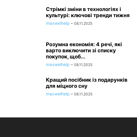
Стрімкі зміни в технологіях і
культурі: ключові тренди тижня
maxwelhelp
-
08.11.2025
Розумна економія: 4 речі, які
варто виключити зі списку
покупок, щоб...
maxwelhelp
-
08.11.2025
Кращий посібник із подарунків
для міцного сну
maxwelhelp
-
08.11.2025