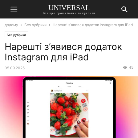
UNIVERSAL
Все про гроші банки та кредити
додому
Без рубрики
Нарешті з’явився додаток Instagram для iPad
Без рубрики
Нарешті з’явився додаток
Instagram для iPad
45
05.09.2025