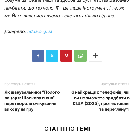
розумніші, безпечніші та здоровіші суспільства.
Важливо
пам’ятати, що технології – це лише інструмент, і те, як
ми Його використовуємо, залежить тільки від нас.
Джерело:
ndua.org.ua
попередня стаття
наступна стаття
Як шанувальники “Полого
6 найкращих телефонів, які
лицаря: Шовкова пісня”
ви не зможете придбати в
перетворили очікування
США (2025), протестовані
виходу на гру
та переглянуті
СТАТТІ ПО ТЕМІ