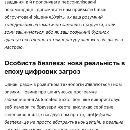
завдання, а й пропонувати персоналізовані
рекомендації і допомагати нам приймати більш
обгрунтовані рішення.
Уявіть, як ваш розумний
холодильник автоматично замовляє продукти, коли
вони закінчуються, або як ваш розумний будинок
адаптує освітлення та температуру залежно від вашого
настрою.
Особиста безпека: нова реальність в
епоху цифрових загроз
Однак, разом з розвитком технологій з’являються і нові
ризики. Новина про шпигунське програмне
забезпечення Automated Sextortion, яке використовує
веб-камери та браузери жертв, викликає серйозне
занепокоєння. Це нагадує нам про те, що
Цифрова
безпека-це не просто абстрактна концепція, а реальна
загроза, яка може торкнутися кожного з нас.