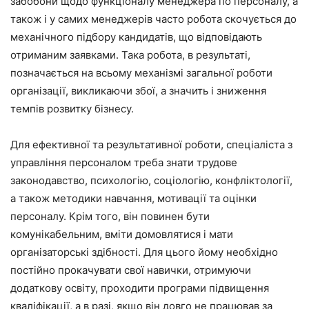
забобони щодо функціоналу менеджера по персоналу, а
також і у самих менеджерів часто робота скочується до
механічного підбору кандидатів, що відповідають
отриманим заявками. Така робота, в результаті,
позначається на всьому механізмі загальної роботи
організації, викликаючи збої, а значить і зниження
темпів розвитку бізнесу.
Для ефективної та результативної роботи, спеціаліста з
управління персоналом треба знати трудове
законодавство, психологію, соціологію, конфліктології,
а також методики навчання, мотивації та оцінки
персоналу. Крім того, він повинен бути
комунікабельним, вміти домовлятися і мати
організаторські здібності. Для цього йому необхідно
постійно прокачувати свої навички, отримуючи
додаткову освіту, проходити програми підвищення
кваліфікації, а в разі, якщо він довго не працював за