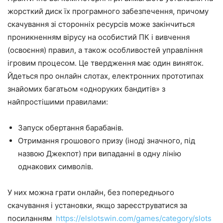
жорсткий диск їх програмного забезпечення, причому
скачування зі сторонніх ресурсів може закінчиться
проникненням вірусу на особистий ПК і вивчення
(освоєння) правил, а також особливостей управління
ігровим процесом. Це твердження має один виняток.
Йдеться про онлайн слотах, електронних прототипах
знайомих багатьом «одноруких бандитів» з
найпростішими правилами:
Запуск обертання барабанів.
Отримання грошового призу (іноді значного, під
назвою Джекпот) при випаданні в одну лінію
однакових символів.
У них можна грати онлайн, без попереднього
скачування і установки, якщо зареєструватися за
посиланням
https://elslotswin.com/games/category/slots