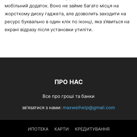
мобільний додаток. Воно не займе багато місця на
жорсткому диску гаджета, але дозволить заходити на
ресурс буквально в один клік по іконці, яка з’явиться на
екрані відразу після установки утиліти.
ПРО НАС
Все про гроші та банки
зв'язатися з нами:
maxwelhelp@gmail.com
ИПОТЕКА
КАРТИ
КРЕДИТУВАННЯ