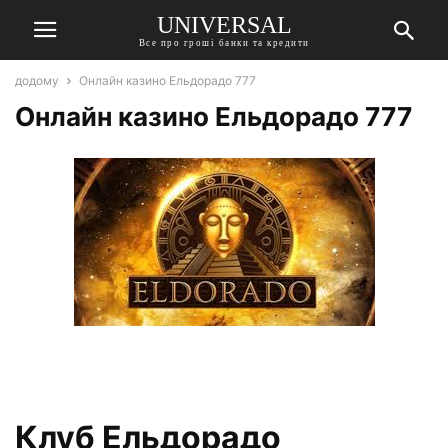
UNIVERSAL
Все про гроші банки та кредити
додому
Онлайн казино Ельдорадо 777
Онлайн казино Ельдорадо 777
Клуб Ельдорадо