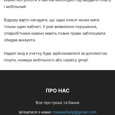
і мобільний.
Відразу варто нагадати, що один клієнт може мати
тільки один кабінет. У разі виявлення порушення,
співробітники казино мають повне право заблокувати
обидва аккаунта.
Надалі вхід в учетку буде здійснюватися за допомогою
пошти, номера мобільного або сервісу gmail.
ПРО НАС
Все про гроші та банки
зв'язатися з нами:
maxwelhelp@gmail.com