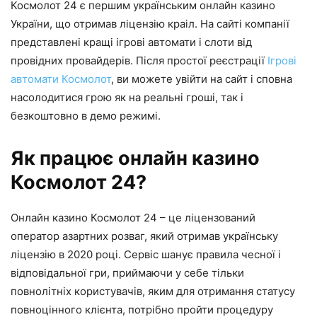
Космолот 24 є першим українським онлайн казино
України, що отримав ліцензію краіл. На сайті компанії
представлені кращі ігрові автомати і слоти від
провідних провайдерів. Після простої реєстрації
Ігрові
автомати Космолот
, ви можете увійти на сайт і сповна
насолодитися грою як на реальні гроші, так і
безкоштовно в демо режимі.
Як працює онлайн казино
Космолот 24?
Онлайн казино Космолот 24 – це ліцензований
оператор азартних розваг, який отримав українську
ліцензію в 2020 році. Сервіс шанує правила чесної і
відповідальної гри, приймаючи у себе тільки
повнолітніх користувачів, яким для отримання статусу
повноцінного клієнта, потрібно пройти процедуру