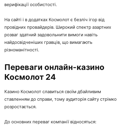
верифікації особистості.
На сайті і в додатках Космолот є безліч ігор від
провідних провайдерів. Широкий спектр азартних
розваг здатний задовольнити вимоги навіть
найдосвідченіших гравців, що вимагають
різноманітності.
Переваги онлайн-казино
Космолот 24
Казино Космолот славиться своїм дбайливим
ставленням до справи, тому аудиторія сайту стрімко
розростається.
До основних переваг компанії відносяться: