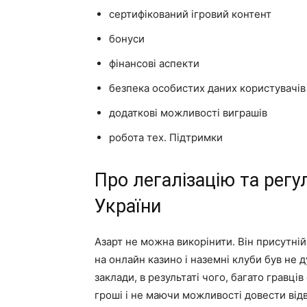
сертифікований ігровий контент
бонуси
фінансові аспекти
безпека особистих даних користувачів
додаткові можливості виграшів
робота тех. Підтримки
Про легалізацію та рег
України
Азарт не можна викорінити. Він присутній
на онлайн казино і наземні клуби був не 
заклади, в результаті чого, багато гравці
гроші і не маючи можливості довести від