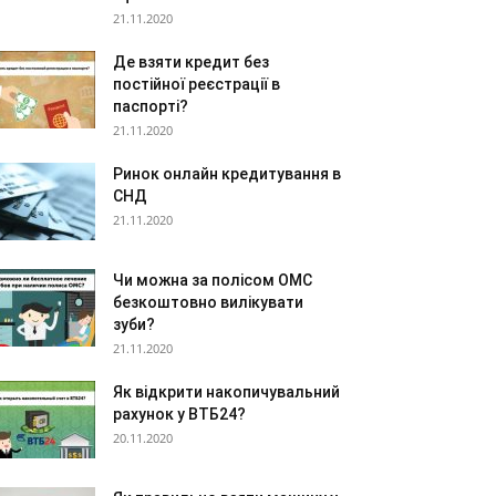
21.11.2020
Де взяти кредит без
постійної реєстрації в
паспорті?
21.11.2020
Ринок онлайн кредитування в
СНД
21.11.2020
Чи можна за полісом ОМС
безкоштовно вилікувати
зуби?
21.11.2020
Як відкрити накопичувальний
рахунок у ВТБ24?
20.11.2020