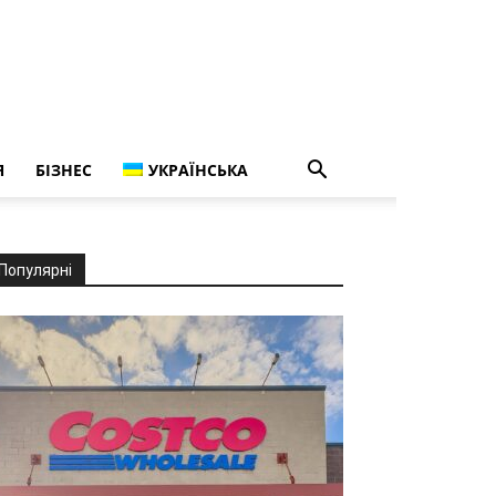
Я
БІЗНЕС
УКРАЇНСЬКА
Популярні