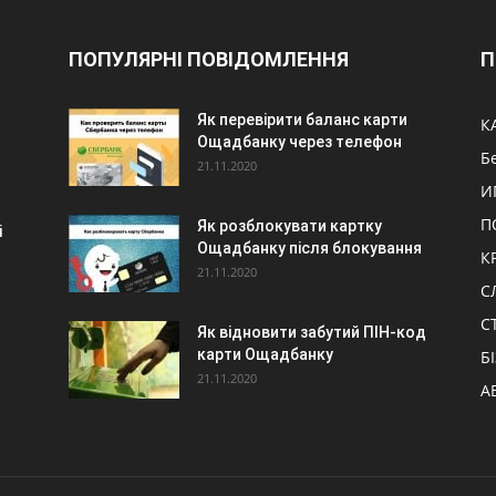
ПОПУЛЯРНІ ПОВІДОМЛЕННЯ
П
Як перевірити баланс карти
К
Ощадбанку через телефон
Б
21.11.2020
И
П
Як розблокувати картку
і
Ощадбанку після блокування
К
21.11.2020
С
С
Як відновити забутий ПІН-код
карти Ощадбанку
Б
21.11.2020
А