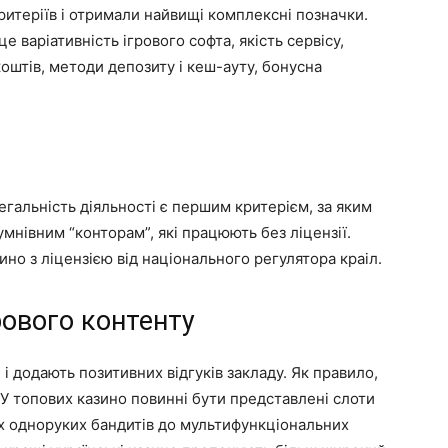
ритеріїв і отримали найвищі комплексні позначки.
е варіативність ігрового софта, якість сервісу,
оштів, методи депозиту і кеш-ауту, бонусна
егальність діяльності є першим критерієм, за яким
умнівним “конторам”, які працюють без ліцензії.
ино з ліцензією від національного регулятора краіл.
рового контенту
і додають позитивних відгуків закладу. Як правило,
. У топових казино повинні бути представлені слоти
тих одноруких бандитів до мультифункціональних