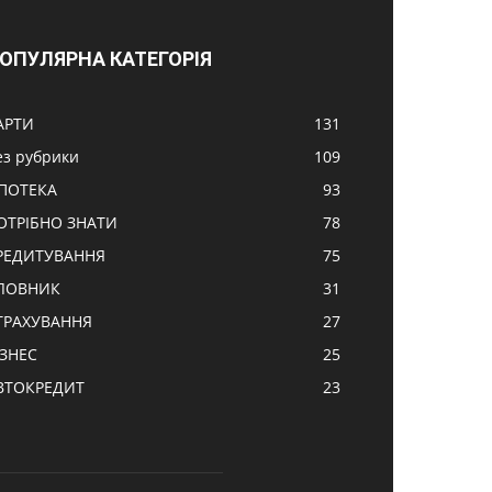
ОПУЛЯРНА КАТЕГОРІЯ
АРТИ
131
ез рубрики
109
ПОТЕКА
93
ОТРІБНО ЗНАТИ
78
РЕДИТУВАННЯ
75
ЛОВНИК
31
ТРАХУВАННЯ
27
ІЗНЕС
25
ВТОКРЕДИТ
23