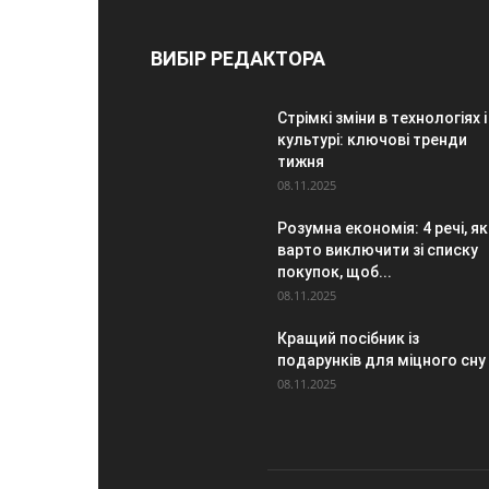
ВИБІР РЕДАКТОРА
Стрімкі зміни в технологіях і
культурі: ключові тренди
тижня
08.11.2025
Розумна економія: 4 речі, як
варто виключити зі списку
покупок, щоб...
08.11.2025
Кращий посібник із
подарунків для міцного сну
08.11.2025