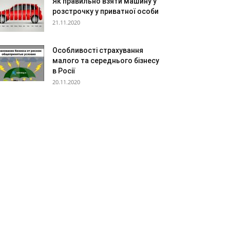
Як правильно взяти машину у
розстрочку у приватної особи
21.11.2020
Особливості страхування
малого та середнього бізнесу
в Росії
20.11.2020