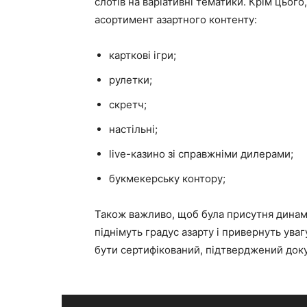
слотів на варіативні тематики. Крім цьог
асортимент азартного контенту:
карткові ігри;
рулетки;
скретч;
настільні;
live-казино зі справжніми дилерами;
букмекерську контору;
Також важливо, щоб була присутня динаміка
піднімуть градус азарту і привернуть ува
бути сертифікований, підтверджений до