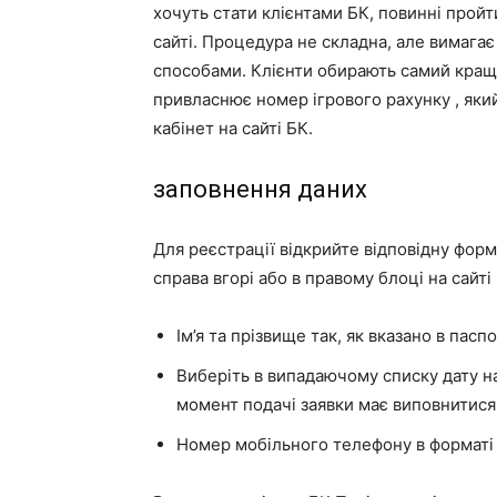
хочуть стати клієнтами БК, повинні пройт
сайті. Процедура не складна, але вимагає
способами. Клієнти обирають самий кращи
привласнює номер ігрового рахунку , яки
кабінет на сайті БК.
заповнення даних
Для реєстрації відкрийте відповідну фор
справа вгорі або в правому блоці на сайті 
Ім’я та прізвище так, як вказано в паспо
Виберіть в випадаючому списку дату н
момент подачі заявки має виповнитися
Номер мобільного телефону в форматі 