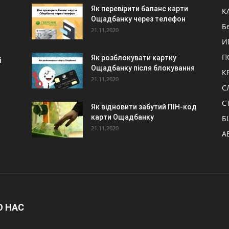
Як перевірити баланс карти
К
Ощадбанку через телефон
Б
21.11.2020
И
П
Як розблокувати картку
і
Ощадбанку після блокування
К
21.11.2020
С
С
Як відновити забутий ПІН-код
карти Ощадбанку
Б
21.11.2020
А
О НАС