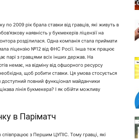
 по 2009 рік брала ставки від гравців, які живуть в
обов’язкову наявність у букмекерів ліцензії на
онтора розділилася. Одна компанія стала приймати
имала ліцензію №12 від ФНС Росії. Інша теж працює
дає парі з гравцями всіх інших держав. На
лотів немає, на відміну від офшорного ресурсу
необхідна, щоб робити ставки. Ця умова стосується
м доступний повний функціонал майданчики
цікава лінія букмекера? І як обійти можливу
нку в Паріматч
 співпрацює з Першим ЦУПІС. Тому гравці, які