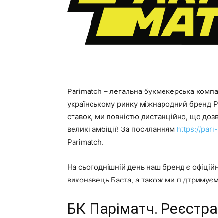
Parimatch – легальна букмекерська компан
українському ринку міжнародний бренд P
ставок, ми повністю дистанційно, що дозв
великі амбіції! За посиланням
https://pari
Parimatch.
На сьогоднішній день наш бренд є офіці
виконавець Баста, а також ми підтримуємо
БК Паріматч. Реєстрац