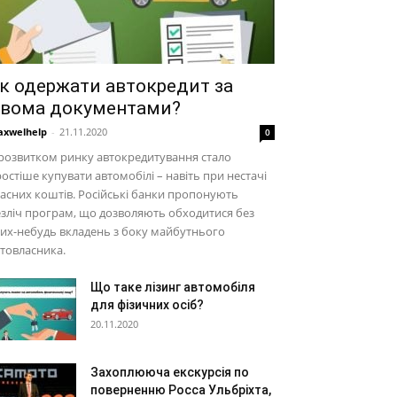
к одержати автокредит за
вома документами?
xwelhelp
-
21.11.2020
0
розвитком ринку автокредитування стало
остіше купувати автомобілі – навіть при нестачі
асних коштів. Російські банки пропонують
зліч програм, що дозволяють обходитися без
их-небудь вкладень з боку майбутнього
товласника.
Що таке лізинг автомобіля
для фізичних осіб?
20.11.2020
Захоплююча екскурсія по
поверненню Росса Ульбріхта,