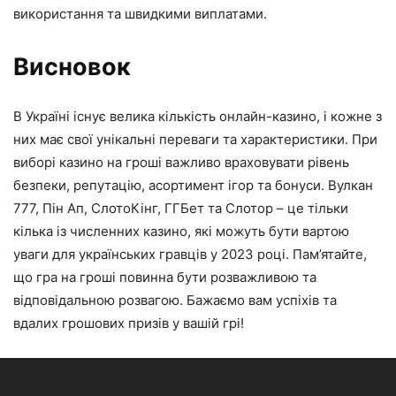
використання та швидкими виплатами.
Висновок
В Україні існує велика кількість онлайн-казино, і кожне з
них має свої унікальні переваги та характеристики. При
виборі казино на гроші важливо враховувати рівень
безпеки, репутацію, асортимент ігор та бонуси. Вулкан
777, Пін Ап, СлотоКінг, ГГБет та Слотор – це тільки
кілька із численних казино, які можуть бути вартою
уваги для українських гравців у 2023 році. Пам’ятайте,
що гра на гроші повинна бути розважливою та
відповідальною розвагою. Бажаємо вам успіхів та
вдалих грошових призів у вашій грі!