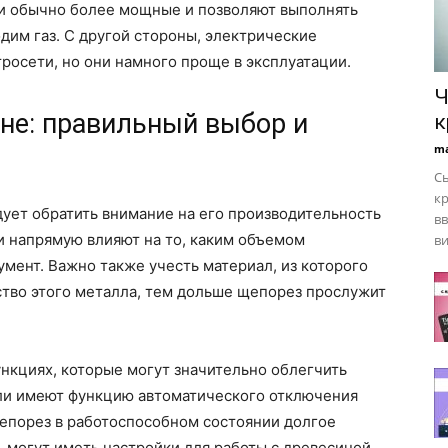
ли обычно более мощные и позволяют выполнять
дим газ. С другой стороны, электрические
росети, но они намного проще в эксплуатации.
Ч
не: правильный выбор и
к
ma
Сь
кр
ует обратить внимание на его производительность
вв
и напрямую влияют на то, каким объемом
ви
мент. Важно также учесть материал, из которого
ство этого металла, тем дольше щепорез прослужит
ункциях, которые могут значительно облегчить
ели имеют функцию автоматического отключения
щепорез в работоспособном состоянии долгое
, могут иметь настройки для работы с древесиной