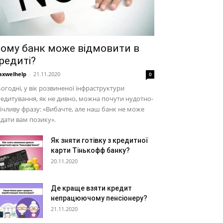
ому банк може відмовити в
редиті?
xwelhelp
-
21.11.2020
0
огодні, у вік розвиненої інфраструктури
едитування, як не дивно, можна почути нудотно-
ічливу фразу: «Вибачте, але наш банк не може
дати вам позику».
Як зняти готівку з кредитної
карти Тінькофф банку?
20.11.2020
Де краще взяти кредит
непрацюючому пенсіонеру?
21.11.2020