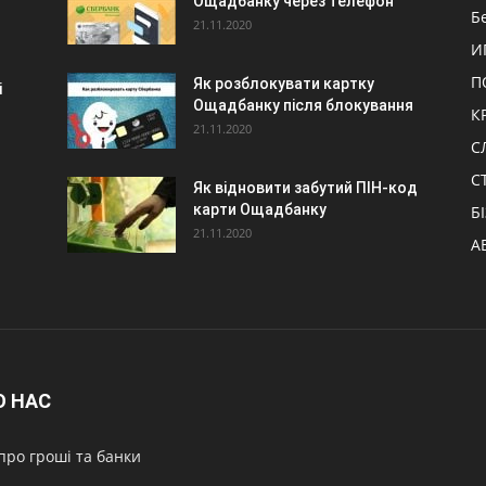
Ощадбанку через телефон
Б
21.11.2020
И
П
Як розблокувати картку
і
Ощадбанку після блокування
К
21.11.2020
С
С
Як відновити забутий ПІН-код
карти Ощадбанку
Б
21.11.2020
А
О НАС
про гроші та банки