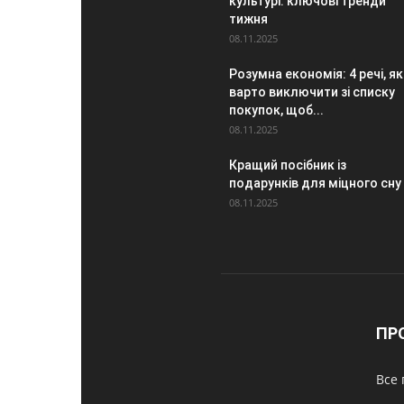
культурі: ключові тренди
тижня
08.11.2025
Розумна економія: 4 речі, як
варто виключити зі списку
покупок, щоб...
08.11.2025
Кращий посібник із
подарунків для міцного сну
08.11.2025
ПР
Все 