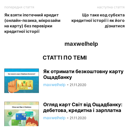
попередня стаття
наступна стаття
Як взяти іпотечний кредит
Що таке код субєкта
(онлайн-позика, мікрозайм
кредитної історії і як його
на карту) без перевірки
дізнатися
кредитної історії
maxwelhelp
СТАТТІ ПО ТЕМІ
Як отримати безкоштовну карту
Ощадбанку
maxwelhelp
-
21.11.2020
Огляд карт Світ від Ощадбанку:
дебетова, кредитна і зарплатна
maxwelhelp
-
21.11.2020