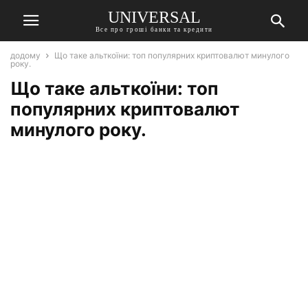
UNIVERSAL
Все про гроші банки та кредити
додому
Що таке альткоїни: топ популярних криптовалют минулого
року.
Що таке альткоїни: топ
популярних криптовалют
минулого року.