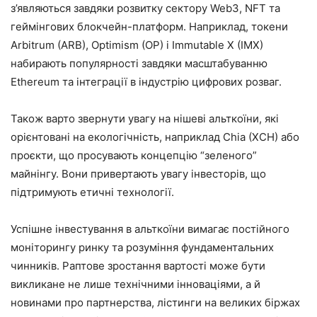
з’являються завдяки розвитку сектору Web3, NFT та
геймінгових блокчейн-платформ. Наприклад, токени
Arbitrum (ARB), Optimism (OP) і Immutable X (IMX)
набирають популярності завдяки масштабуванню
Ethereum та інтеграції в індустрію цифрових розваг.
Також варто звернути увагу на нішеві альткоїни, які
орієнтовані на екологічність, наприклад Chia (XCH) або
проєкти, що просувають концепцію “зеленого”
майнінгу. Вони привертають увагу інвесторів, що
підтримують етичні технології.
Успішне інвестування в альткоїни вимагає постійного
моніторингу ринку та розуміння фундаментальних
чинників. Раптове зростання вартості може бути
викликане не лише технічними інноваціями, а й
новинами про партнерства, лістинги на великих біржах