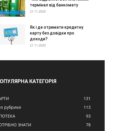
термінал від банкомату
21.11.2020
Як і де отримати кредитну
карту без довідки про
доходи?
21.11.2020
ОПУЛЯРНА КАТЕГОРІЯ
АРТИ
131
ез рубрики
113
ПОТЕКА
93
ОТРІБНО ЗНАТИ
78