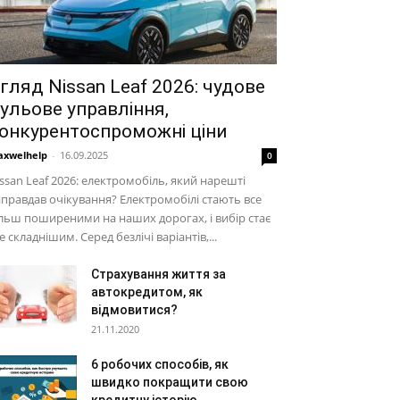
гляд Nissan Leaf 2026: чудове
ульове управління,
онкурентоспроможні ціни
xwelhelp
-
16.09.2025
0
ssan Leaf 2026: електромобіль, який нарешті
правдав очікування? Електромобілі стають все
льш поширеними на наших дорогах, і вибір стає
е складнішим. Серед безлічі варіантів,...
Страхування життя за
автокредитом, як
відмовитися?
21.11.2020
6 робочих способів, як
швидко покращити свою