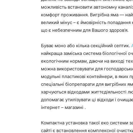
можливість встановити автономну каналі
комфорт проживання. Вигрібна яма — найд
великий мінус – є ймовірність попадання н
що є небезпечним для Вашого здоров’я.
Буває моно або кілька секційний септик.
найкраща заміська система біологічної оч
екологічним нормам, даючи на виході тех
можна використовувати для господарськи
модульні пластикові контейнери, в яких 
спеціальні біопрепарати для вигрібних ям 
харчуються відходами життєдіяльності лю
допомагає утилізувати ці відходи і очища
інтернет – магазині .
Компактна установка такої еко системи за
сайті є встановлення комплексної очистки