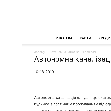
ИПОТЕКА
КАРТИ
КРЕДИ
додому
Автономна каналізація для дачі
Автономна каналізаці
10-18-2019
Автономна каналізація для дачі це систем
будинку, з постійним проживанням від одн
далеко не завжди оснащені системою цент