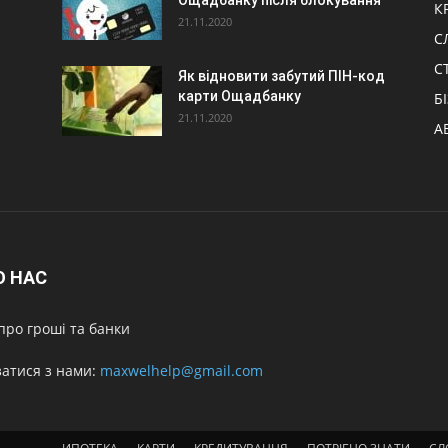
Ощадбанку після блокування
К
21.11.2020
С
С
Як відновити забутий ПІН-код
карти Ощадбанку
Б
21.11.2020
А
О НАС
про гроші та банки
затися з нами:
maxwelhelp@gmail.com