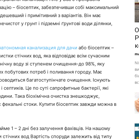
зацію – біосептик, забезпечивши собі максимальний
ешевший і примітивний з варіантів. Він має
ечистот у грунт і підземні ґрунтові води ділянки,
О
Р
к
Автономная канализация для дачи
або біосептик –
ma
истки стічних вод, яка відповідає всім сучасним
Ni
нічну воду зі ступенем очищення-до 98%, яку
ви
х побутових потреб і поливання городу. Має
бі
проводиться багатоступінчате очищення. Існують
вс
і септиків. Це по суті сапрофитные бактерії, які
дини. Така біохімічна очистка знешкоджує,
є фекальні стоки. Купити біосептик завжди можна в
йме 1 – 2 дні без залучення фахівців. На нашому
 стічних вод Вартість споруди залежить від типу