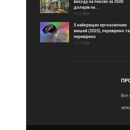
виходу на пенсію за 3500
доларів на...
11.11.2025
5 найкращих ергономічних
мишей (2025), перевірено та
перевірено
11.11.2025
ПР
Все 
зв'я