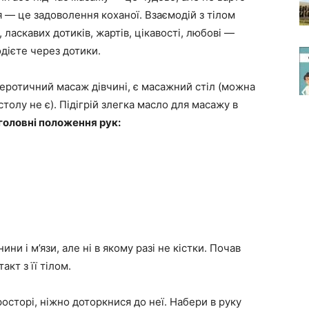
я — це задоволення коханої. Взаємодій з тілом
ласкавих дотиків, жартів, цікавості, любові —
дієте через дотики.
еротичний масаж дівчині, є масажний стіл (можна
толу не є). Підігрій злегка масло для масажу в
 головні положення рук:
ни і м’язи, але ні в якому разі не кістки. Почав
кт з її тілом.
осторі, ніжно доторкнися до неї. Набери в руку