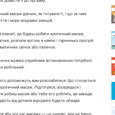
е довести її до оргазму.
чний масаж дівчині, як готувати її, і що за чим
уття і море яскравих емоцій.
 в кімнаті, де будеш робити еротичний масаж,
ічки, розпали вогонь в каміні і гарненько прогрій
матичних свічок або паличок.
нтична музика сприятиме встановленню потрібної
ти мобільний.
ного допоможуть вам розслабитися. Що стосується
еротичний масаж. Підготуйся, зосередься і
 ти робиш масаж або тебе его роблять, ви завжди
дість від дотиків відчувати будете обидва.
ля або під час масажу — це чудово, але не варто