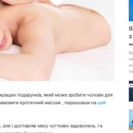
Я
з
ma
Кр
на
мо
та
кращих подарунків, який може зробити чоловік для
 замовити еротичний массаж , перешовши на
цей
, але і доставляє масу чуттєвих задоволень. І в