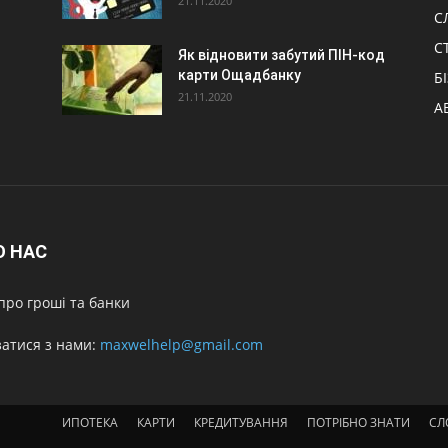
21.11.2020
С
С
Як відновити забутий ПІН-код
карти Ощадбанку
Б
21.11.2020
А
О НАС
про гроші та банки
затися з нами:
maxwelhelp@gmail.com
ИПОТЕКА
КАРТИ
КРЕДИТУВАННЯ
ПОТРІБНО ЗНАТИ
СЛ