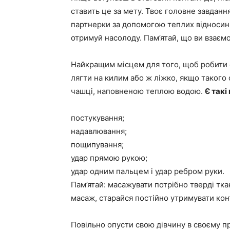
ставить це за мету. Твоє головне завданн
партнерки за допомогою теплих відносин, 
отримуй насолоду. Пам’ятай, що ви взаємо
Найкращим місцем для того, щоб робити 
лягти на килим або ж ліжко, якщо такого с
чашці, наповненою теплою водою.
Є такі
постукування;
надавлювання;
пощипування;
удар прямою рукою;
удар одним пальцем і удар ребром руки.
Пам’ятай: масажувати потрібно тверді ткани
масаж, старайся постійно утримувати конта
Повільно опусти свою дівчину в своєму пр