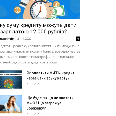
ку суму кредиту можуть дати
 зарплатою 12 000 рублів?
xwelhelp
-
21.11.2020
0
едити – реалія сучасного життя. Як би людина не
магався уникнути позик у банків, все одно настає
мент, коли коштів катастрофічно не вистачає – і
к, необхідно брати додаткові гроші.
Як оплатити МИТЬ-кредит
через банківську карту?
21.11.2020
Що буде, якщо не платити
МФО? Що загрожує
боржнику?
21.11.2020