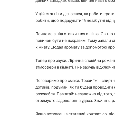
деяких випадках масаж дівчині навіть мож
У цій статті ти дізнаєшся, як робити ероти
робити, щоб подарувати їй незабутні відч
Почнемо з підготовки твого лігва. Світло
повинен бути не яскравим. Тому запали св
кімнату. Додай аромату за допомогою аро
Тепер про звуки. Лірична спокійна рома
атмосфери в кімнаті. І не забудь відключи
Поговоримо про смаки. Трохи їжі і спирт
дотиків, подумай, як ти будеш проводити 
розслабся. Пам’ятай: незалежно від того,
отримуєте задоволення удвох. Значить, ра
Якщо вступаєш в статевий контакт до, піс