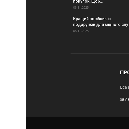
покупок, щоб...
08.11.2025
Кращий посібник із
подарунків для міцного сну
08.11.2025
ПР
Все 
зв'я