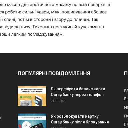
ірно масло для еротичного масажу по всій поверхні її
ся робити: сильні удари, м’які пощипування або все
ї спині, потім в сторони і вгору до плечей. Так
 проведи до низу. Тихенько постукивай кулаками по
верши легким погладжуванням.
ПОПУЛЯРНІ ПОВІДОМЛЕННЯ
П
Як перевірити баланс карти
К
Ощадбанку через телефон
Б
21.11.2020
И
П
Як розблокувати картку
і
Ощадбанку після блокування
К