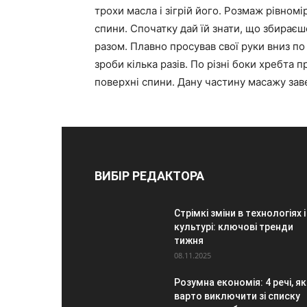
трохи масла і зігрій його. Розмаж рівном
спини. Спочатку дай їй знати, що збираєш
разом. Плавно просував свої руки вниз по ї
зроби кілька разів. По різні боки хребта
поверхні спини. Дану частину масажу за
ВИБІР РЕДАКТОРА
Стрімкі зміни в технологіях і
культурі: ключові тренди
тижня
08.11.2025
Розумна економія: 4 речі, як
варто виключити зі списку