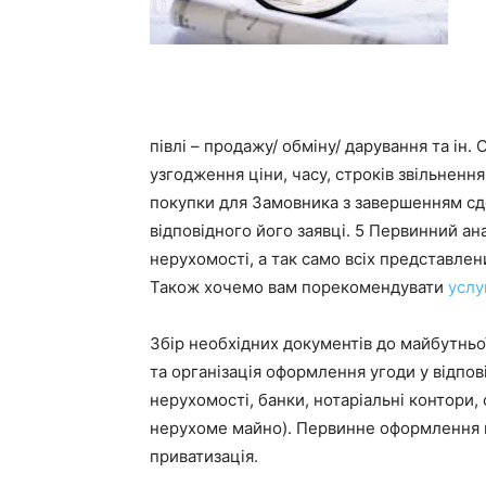
півлі – продажу/ обміну/ дарування та ін. 
узгодження ціни, часу, строків звільнення
покупки для Замовника з завершенням сде
відповідного його заявці. 5 Первинний ан
нерухомості, а так само всіх представлен
Також хочемо вам порекомендувати
услу
Збір необхідних документів до майбутньої
та організація оформлення угоди у відпо
нерухомості, банки, нотаріальні контори,
нерухоме майно). Первинне оформлення п
приватизація.