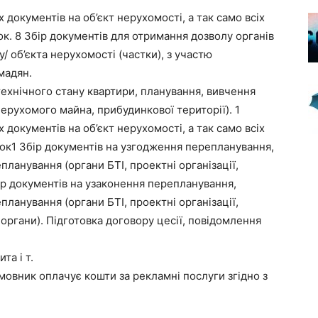
документів на об’єкт нерухомості, а так само всіх
к. 8 Збір документів для отримання дозволу органів
у/ об’єкта нерухомості (частки), з участю
мадян.
технічного стану квартири, планування, вивчення
ерухомого майна, прибудинкової території). 1
документів на об’єкт нерухомості, а так само всіх
ок1 Збір документів на узгодження перепланування,
ланування (органи БТІ, проектні організації,
ір документів на узаконення перепланування,
ланування (органи БТІ, проектні організації,
органи). Підготовка договору цесії, повідомлення
та і т.
мовник оплачує кошти за рекламні послуги згідно з