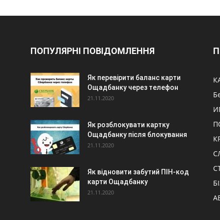
ПОПУЛЯРНІ ПОВІДОМЛЕННЯ
П
Як перевірити баланс карти
К
Ощадбанку через телефон
Б
21.11.2020
И
П
Як розблокувати картку
Ощадбанку після блокування
К
21.11.2020
С
С
Як відновити забутий ПІН-код
карти Ощадбанку
Б
21.11.2020
А