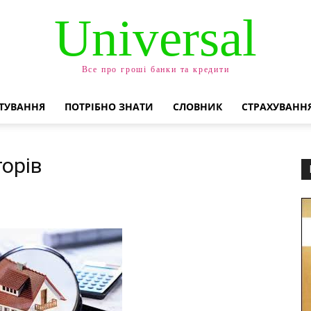
Universal
Все про гроші банки та кредити
ТУВАННЯ
ПОТРІБНО ЗНАТИ
СЛОВНИК
СТРАХУВАНН
торів