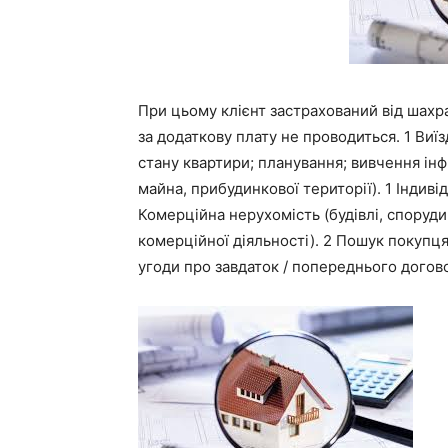
При цьому клієнт застрахований від шахр
за додаткову плату не проводиться. 1 Виї
стану квартири; планування; вивчення ін
майна, прибудинкової території). 1 Індиві
Комерційна нерухомість (будівлі, споруд
комерційної діяльності). 2 Пошук покупця
угоди про завдаток / попереднього догов