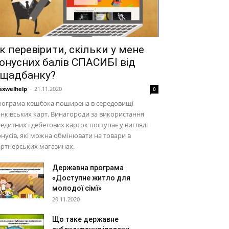
к перевірити, скільки у мене
онусних балів СПАСИБІ від
щадбанку?
xwelhelp
-
21.11.2020
0
рограма кешбэка поширена в середовищі
нківських карт. Винагороди за використання
едитних і дебетових карток поступає у вигляді
нусів, які можна обмінювати на товари в
ртнерських магазинах.
Державна програма
«Доступне житло для
молодої сімї»
20.11.2020
Що таке державне