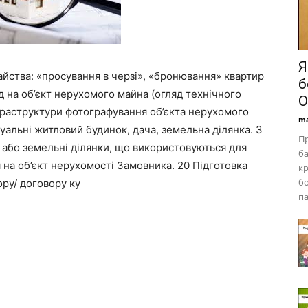
Я
айства: «просування в черзі», «бронювання» квартир
б
зд на об’єкт нерухомого майна (огляд технічного
О
фраструктури фотографування об’єкта нерухомого
ma
дуальні житловий будинок, дача, земельна ділянка. 3
П
и або земельні ділянки, що використовуються для
ба
 на об’єкт нерухомості Замовника. 20 Підготовка
кр
бо
ору/ договору ку
па