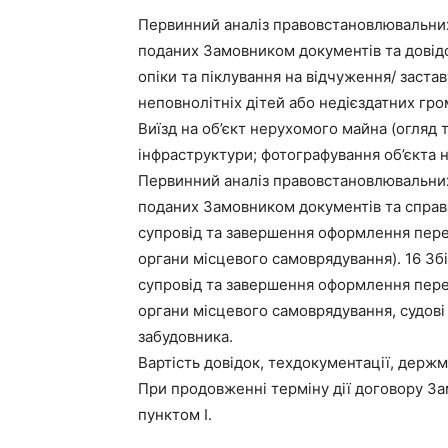
Первинний аналіз правовстановлювальних 
поданих Замовником документів та довідо
опіки та піклування на відчуження/ застав
неповнолітніх дітей або недієздатних гро
Виїзд на об’єкт нерухомого майна (огляд 
інфраструктури; фотографування об’єкта н
Первинний аналіз правовстановлювальних 
поданих Замовником документів та справ
супровід та завершення оформлення переп
органи місцевого самоврядування). 16 Зб
супровід та завершення оформлення переп
органи місцевого самоврядування, судові 
забудовника.
Вартість довідок, техдокументації, держми
При продовженні терміну дії договору За
пунктом I.