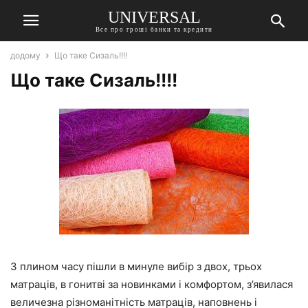
UNIVERSAL
Все про гроші банки та кредити
додому
Що таке Сизаль!!!!
Що таке Сизаль!!!!
З плином часу пішли в минуле вибір з двох, трьох
матраців, в гонитві за новинками і комфортом, з’явилася
величезна різноманітність матраців, наповнень і