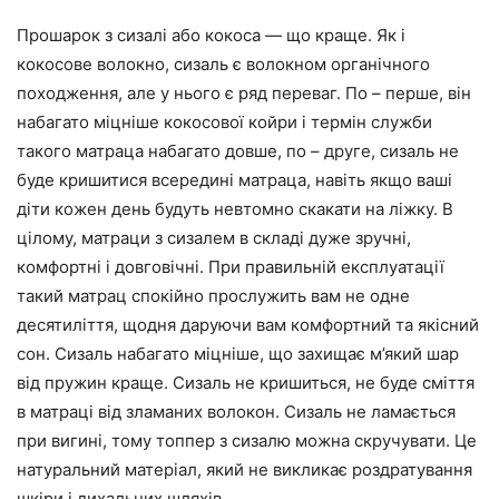
Прошарок з сизалі або кокоса — що краще. Як і
кокосове волокно, сизаль є волокном органічного
походження, але у нього є ряд переваг. По – перше, він
набагато міцніше кокосової койри і термін служби
такого матраца набагато довше, по – друге, сизаль не
буде кришитися всередині матраца, навіть якщо ваші
діти кожен день будуть невтомно скакати на ліжку. В
цілому, матраци з сизалем в складі дуже зручні,
комфортні і довговічні. При правильній експлуатації
такий матрац спокійно прослужить вам не одне
десятиліття, щодня даруючи вам комфортний та якісний
сон. Сизаль набагато міцніше, що захищає м’який шар
від пружин краще. Сизаль не кришиться, не буде сміття
в матраці від зламаних волокон. Сизаль не ламається
при вигині, тому топпер з сизалю можна скручувати. Це
натуральний матеріал, який не викликає роздратування
шкіри і дихальних шляхів.