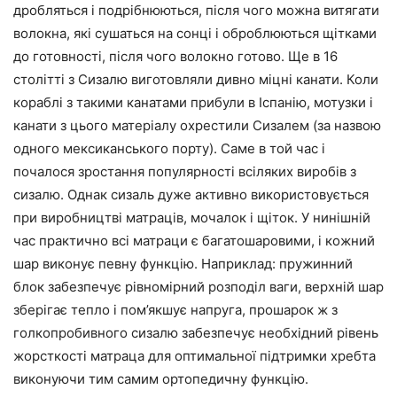
дробляться і подрібнюються, після чого можна витягати
волокна, які сушаться на сонці і оброблюються щітками
до готовності, після чого волокно готово. Ще в 16
столітті з Сизалю виготовляли дивно міцні канати. Коли
кораблі з такими канатами прибули в Іспанію, мотузки і
канати з цього матеріалу охрестили Сизалем (за назвою
одного мексиканського порту). Саме в той час і
почалося зростання популярності всіляких виробів з
сизалю. Однак сизаль дуже активно використовується
при виробництві матраців, мочалок і щіток. У нинішній
час практично всі матраци є багатошаровими, і кожний
шар виконує певну функцію. Наприклад: пружинний
блок забезпечує рівномірний розподіл ваги, верхній шар
зберігає тепло і пом’якшує напруга, прошарок ж з
голкопробивного сизалю забезпечує необхідний рівень
жорсткості матраца для оптимальної підтримки хребта
виконуючи тим самим ортопедичну функцію.