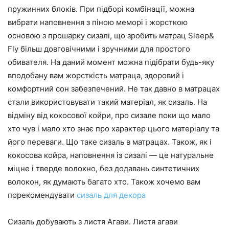
пружинних блоків. При підборі комбінації, можна
вибрати наповнення з піною меморі і жорсткою
основою з прошарку сизалі, що зробить матрац Sleep&
Fly більш довговічними і зручними для простого
обивателя. На даний момент можна підібрати будь-яку
вподобану вам жорсткість матраца, здоровий і
комфортний сон забезпечений. Не так давно в матрацах
стали використовувати такий матеріал, як сизаль. На
відміну від кокосової койри, про сизале поки що мало
хто чув і мало хто знає про характер цього матеріалу та
його переваги. Що таке сизаль в матрацах. Також, як і
кокосова койра, наповнення із сизалі — це натуральне
міцне і тверде волокно, без додавань синтетичних
волокон, як думають багато хто. Також хочемо вам
порекомендувати
сизаль для декора
Сизаль добувають з листя Агави. Листя агави