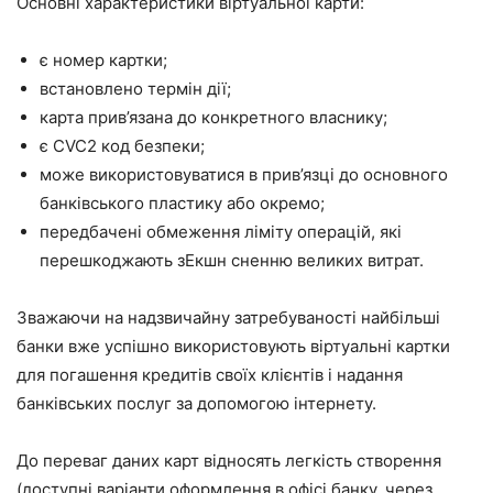
Основні характеристики віртуальної карти:
є номер картки;
встановлено термін дії;
карта прив’язана до конкретного власнику;
є CVC2 код безпеки;
може використовуватися в прив’язці до основного
банківського пластику або окремо;
передбачені обмеження ліміту операцій, які
перешкоджають зЕкшн сненню великих витрат.
Зважаючи на надзвичайну затребуваності найбільші
банки вже успішно використовують віртуальні картки
для погашення кредитів своїх клієнтів і надання
банківських послуг за допомогою інтернету.
До переваг даних карт відносять легкість створення
(доступні варіанти оформлення в офісі банку, через