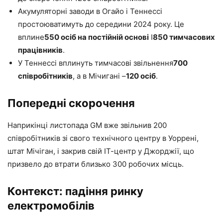
Акумуляторні заводи в Огайо і Теннессі
простоюватимуть до середини 2024 року. Це
вплине
550 осіб на постійній основі
І
850 тимчасових
працівників
.
У Теннессі вплинуть тимчасові звільнення
700
співробітників
, а в Мічигані –
120 осіб
.
Попередні скорочення
Наприкінці листопада GM вже звільнив 200
співробітників зі свого технічного центру в Уоррені,
штат Мічіган, і закрив свій ІТ-центр у Джорджії, що
призвело до втрати близько 300 робочих місць.
Контекст: падіння ринку
електромобілів