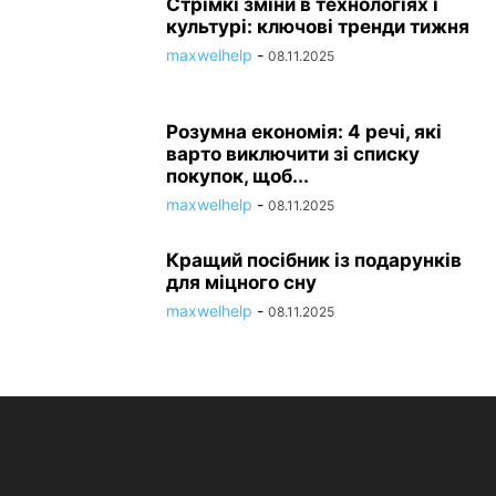
Стрімкі зміни в технологіях і
культурі: ключові тренди тижня
maxwelhelp
-
08.11.2025
Розумна економія: 4 речі, які
варто виключити зі списку
покупок, щоб...
maxwelhelp
-
08.11.2025
Кращий посібник із подарунків
для міцного сну
maxwelhelp
-
08.11.2025