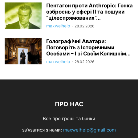
Пентагон проти Anthropic: Гонка
озброєнь у сфері ІІ та пошуки
“цілеспрямованих”...
maxwelhelp
-
28.02.2026
Голографічні Аватари:
Поговоріть з Історичними
Особами – І зі Своїм Колишнім...
maxwelhelp
-
28.02.2026
ПРО НАС
Все про гроші та банки
зв'язатися з нами:
maxwelhelp@gmail.com