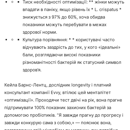
Тиск необхідності оптимізації: ** жінки можуть
впадати в паніку, якщо рівень їх * L. crispatus *
знижується з 97% до 60%, хоча обидва
показники можуть перебувати в межах
здорової норми.
Культура порівняння: * * користувачі часто
відчувають заздрість до тих, у кого «ідеальні»
бали, розглядаючи високі показники
різноманітності бактерій як статусний символ
здоров’я.
Кейла Барнс-Лентц, дослідник longevity і платний
консультант компанії Evvy, втілює цей менталітет
«оптимізації». Проходячи тест двічі на рік, вона прагне
підтримувати 100% показник захисних бактерій за
допомогою пробіотиків. “Я завжди прагну до прогресу і
завжди конкурую сама з собою,» — пояснює вона,