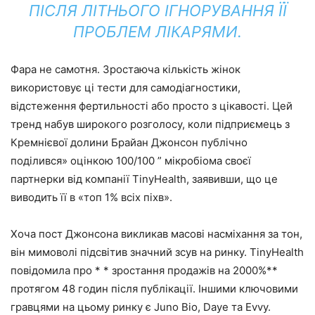
ПІСЛЯ ЛІТНЬОГО ІГНОРУВАННЯ ЇЇ
ПРОБЛЕМ ЛІКАРЯМИ.
Фара не самотня. Зростаюча кількість жінок
використовує ці тести для самодіагностики,
відстеження фертильності або просто з цікавості. Цей
тренд набув широкого розголосу, коли підприємець з
Кремнієвої долини Брайан Джонсон публічно
поділився» оцінкою 100/100 ” мікробіома своєї
партнерки від компанії TinyHealth, заявивши, що це
виводить її в «топ 1% всіх піхв».
Хоча пост Джонсона викликав масові насміхання за тон,
він мимоволі підсвітив значний зсув на ринку. TinyHealth
повідомила про * * зростання продажів на 2000%**
протягом 48 годин після публікації. Іншими ключовими
гравцями на цьому ринку є Juno Bio, Daye та Evvy.