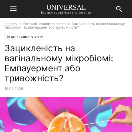
UNIVERSAL
Все про гроші банки та кредити
додому
Останні новини та статті
Зацикленість на вагінальному
мікробіомі: Емпауермент або тривожність?
Останні новини та статті
Зацикленість на
вагінальному мікробіомі:
Емпауермент або
тривожність?
15.05.2026