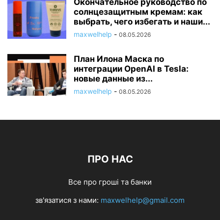
Окончательное руководство по
солнцезащитным кремам: как
выбрать, чего избегать и наши...
maxwelhelp
-
08.05.2026
План Илона Маска по
интеграции OpenAI в Tesla:
новые данные из...
maxwelhelp
-
08.05.2026
ПРО НАС
Все про гроші та банки
зв'язатися з нами:
maxwelhelp@gmail.com