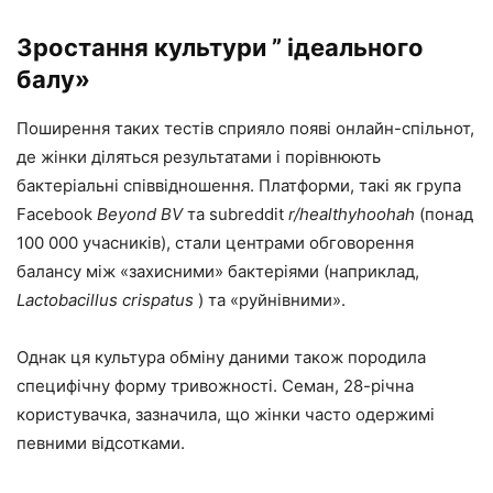
Зростання культури ” ідеального
балу»
Поширення таких тестів сприяло появі онлайн-спільнот,
де жінки діляться результатами і порівнюють
бактеріальні співвідношення. Платформи, такі як група
Facebook
Beyond BV
та subreddit
r/healthyhoohah
(понад
100 000 учасників), стали центрами обговорення
балансу між «захисними» бактеріями (наприклад,
Lactobacillus crispatus
) та «руйнівними».
Однак ця культура обміну даними також породила
специфічну форму тривожності. Семан, 28-річна
користувачка, зазначила, що жінки часто одержимі
певними відсотками.