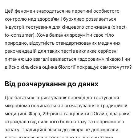
Цей феномен знаходиться на перетині особистого
контролю над здоров’ям і бурхливо розвивається
індустрії тестування для кінцевого споживача (direct-
to-consumer). Хоча бажання зрозуміти своє тіло
природно, відсутність стандартизованих медичних
рекомендацій для таких тестів викликає серйозні
питання: що взагалі вважається «здоровим» піхвою і чи
дійсно кількісна оцінка біології покращує самопочуття?
Від розчарування до даних
Для багатьох користувачок перехід до тестування
мікробіома починається з розчарування в традиційній
медицині. Фара, 29-річна танцівниця з Огайо, два роки
страждала від сильного болю в тазу та неприємного
запаху. Традиційні візити до лікаря не допомагали:
лікарі ігнорували її теорію про те, що симптоми