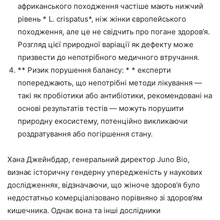
африканського походження частіше мають нижчий
рівень * L. crispatus*, ніж жінки європейського
походження, але це не свідчить про погане здоров’я.
Розгляд цієї природної варіації як дефекту може
призвести до непотрібного медичного втручання.
** Ризик порушення балансу: * * експерти
попереджають, що непотрібні методи лікування —
такі як пробіотики або антибіотики, рекомендовані на
основі результатів тестів — можуть порушити
природну екосистему, потенційно викликаючи
роздратування або погіршення стану.
Хана Джейнбдар, генеральний директор Juno Bio,
визнає історичну гендерну упередженість у наукових
дослідженнях, відзначаючи, що жіноче здоров’я було
недостатньо комерціалізовано порівняно зі здоров’ям
кишечника. Однак вона та інші дослідники