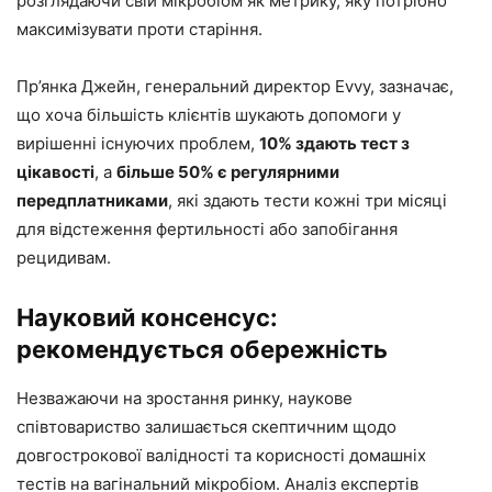
розглядаючи свій мікробіом як метрику, яку потрібно
максимізувати проти старіння.
Пр’янка Джейн, генеральний директор Evvy, зазначає,
що хоча більшість клієнтів шукають допомоги у
вирішенні існуючих проблем,
10% здають тест з
цікавості
, а
більше 50% є регулярними
передплатниками
, які здають тести кожні три місяці
для відстеження фертильності або запобігання
рецидивам.
Науковий консенсус:
рекомендується обережність
Незважаючи на зростання ринку, наукове
співтовариство залишається скептичним щодо
довгострокової валідності та корисності домашніх
тестів на вагінальний мікробіом. Аналіз експертів