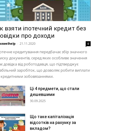
к взяти іпотечний кредит без
овідки про доходи
xwelhelp
-
21.11.2020
0
отечне кредитування передбачає збір значного
иску документів, серед яких особливе значення
є довідка від роботодавця, що підтверджує
абільний заробіток, що дозволяє робити виплати
а кредитними зобовязаннями.
Ці 4 предмети, що стали
дешевшими
30.09.2025
Що таке капіталізація
відсотків на рахунку за
вкладом?