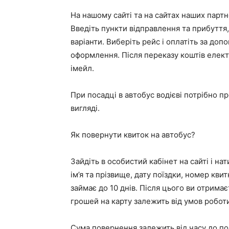
На нашому сайті та на сайтах наших партн
Введіть пункти відправлення та прибуття,
варіанти. Виберіть рейс і оплатіть за доп
оформлення. Після переказу коштів елек
імейл.
При посадці в автобус водієві потрібно 
вигляді.
Як повернути квиток на автобус?
Зайдіть в особистий кабінет на сайті і нат
ім’я та прізвище, дату поїздки, номер кви
займає до 10 днів. Після цього ви отрима
грошей на карту залежить від умов роботи
Сума повернення залежить від часу до поч