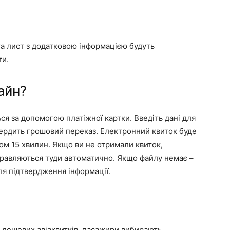
а лист з додатковою інформацією будуть
ти.
айн?
ся за допомогою платіжної картки. Введіть дані для
твердить грошовий переказ. Електронний квиток буде
ом 15 хвилин. Якщо ви не отримали квиток,
дправляються туди автоматично. Якщо файлу немає –
ля підтвердження інформації.
 дешевих авіаквитків, пасажири вибирають