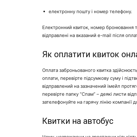
електронну пошту і номер телефону.
Електронний квиток, номер бронювання т
відправлені на вказаний e-mail після опла
Як оплатити квиток онл
Оплата заброньованого квитка здійснюєть
оплати, перевірте підсумкову суму і під
відправлений на зазначений імейл протяг
перевірте папку “Спам” – деякі листи ві
зателефонуйте на гарячу лінію компанії д
Квитки на автобус
Чому, незважаючи на зростаючи кількість