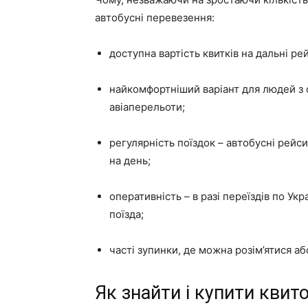
автобусні перевезення:
доступна вартість квитків на дальні ре
найкомфортніший варіант для людей з 
авіаперельоти;
регулярність поїздок – автобусні рейс
на день;
оперативність – в разі переїздів по Ук
поїзда;
часті зупинки, де можна розім’ятися або
Як знайти і купити квит