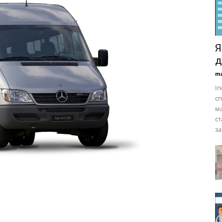
Я
д
ma
Іп
сп
ма
ст
з