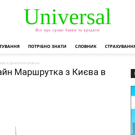
Universal
Все про гроші банки та кредити
ТУВАННЯ
ПОТРІБНО ЗНАТИ
СЛОВНИК
СТРАХУВАНН
єва в Дніпропетровськ
айн Маршрутка з Києва в