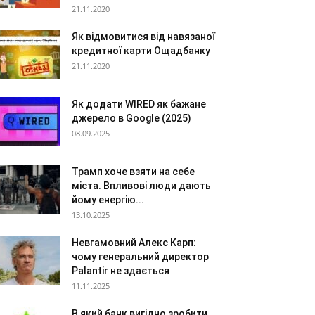
21.11.2020
Як відмовитися від навязаної
кредитної карти Ощадбанку
21.11.2020
Як додати WIRED як бажане
джерело в Google (2025)
08.09.2025
Трамп хоче взяти на себе
міста. Впливові люди дають
йому енергію...
13.10.2025
Невгамовний Алекс Карп:
чому генеральний директор
Palantir не здається
11.11.2025
В який банк вигідно зробити