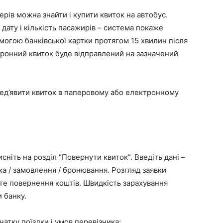
ерів можна знайти і купити квиток на автобус.
 дату і кількість пасажирів – система покаже
омогою банківської картки протягом 15 хвилин після
тронний квиток буде відправлений на зазначений
пред’явити квиток в паперовому або електронному
исніть на розділ “Повернути квиток”. Введіть дані –
тка / замовлення / бронювання. Розгляд заявки
єте повернення коштів. Швидкість зарахування
 банку.
атку поїздки і умов перевізника: