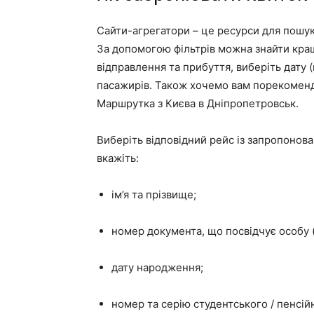
Сайти-агрегатори – це ресурси для пошуку
За допомогою фільтрів можна знайти кращі
відправлення та прибуття, виберіть дату (м
пасажирів. Також хочемо вам порекомен
Маршрутка з Києва в Дніпропетровськ.
Виберіть відповідний рейс із запропонов
вкажіть:
ім’я та прізвище;
номер документа, що посвідчує особу 
дату народження;
номер та серію студентського / пенсійн