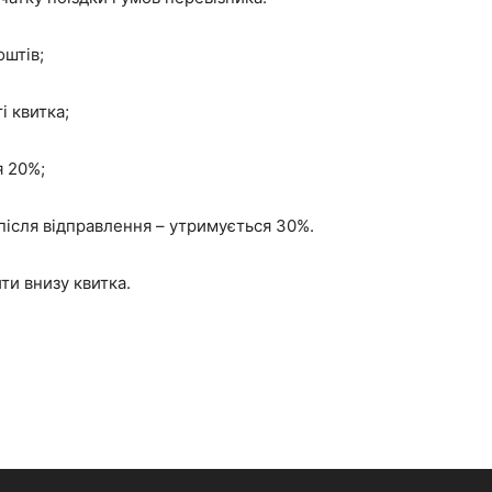
оштів;
і квитка;
я 20%;
після відправлення – утримується 30%.
и внизу квитка.