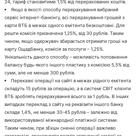
24, тариф становитиме 1,5% від перерахованих коштів.
Якщо в якості способу перерахування вибраний
сервіс інтернет-банкінгу, всі перерахування грошей з
карти ВТБ в межах одного емітента безкоштовні. Для
решти комісія призначена 1,25%, від 30 рублів. Таким
чином, якщо одержувач збирається отримати гроші на
карту Ощадбанку, комісія за послуги – 1,25%.
Унікальність даного способу – можливість поповнення
балансу будь-якого іншого пластику з комісією 5,5% від
суми, але не менше 300 рублів.
Переказні операції на сайті в межах рідного емітента
складуть 15 рублів за операцію, а в системі СВІТ клієнти
ВТБ зроблять перерахування всього за 1 рубль. В інших
випадках переклад з сайту на реквізити іншого банку
складе 1,4%, не менше 30-45 рублів – залежно від
використовуваної міжнародної платіжної системи.
Таким чином, при зЕкшн сненні операції важливо
заздалегідь враховувати розмір стягуваної комісії за