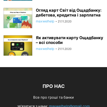
Огляд карт Світ від Ощадбанку:
дебетова, кредитна і зарплатна
maxwelhelp
-
21.11.2020
Як активувати карту Ощадбанку
– всі способи
maxwelhelp
-
21.11.2020
ПРО НАС
Все про гроші та банки
зв'язатися з нами:
maxwelhelp@gmail.com