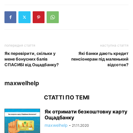
попередня стаття
наступна стаття
Як перевірити, скільки у
Які банки дають кредит
мене бонусних балів
пенсіонерам під маленький
СПАСИБІ від Ощадбанку?
відсоток?
maxwelhelp
СТАТТІ ПО ТЕМІ
Як отримати безкоштовну карту
Ощадбанку
maxwelhelp
-
21.11.2020