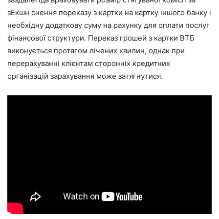
зЕкшн снення переказу з картки на картку іншого банку і
необхідну додаткову суму на рахунку для оплати послуг
фінансової структури. Переказ грошей з картки ВТБ
виконується протягом лічених хвилин, однак при
перерахуванні клієнтам сторонніх кредитних
організацій зарахування може затягнутися.