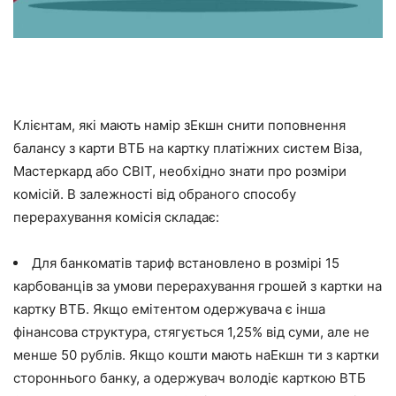
Клієнтам, які мають намір зЕкшн снити поповнення
балансу з карти ВТБ на картку платіжних систем Віза,
Мастеркард або СВІТ, необхідно знати про розміри
комісій. В залежності від обраного способу
перерахування комісія складає:
Для банкоматів тариф встановлено в розмірі 15
карбованців за умови перерахування грошей з картки на
картку ВТБ. Якщо емітентом одержувача є інша
фінансова структура, стягується 1,25% від суми, але не
менше 50 рублів. Якщо кошти мають наЕкшн ти з картки
стороннього банку, а одержувач володіє карткою ВТБ