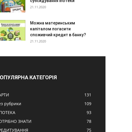
субсидування іпотеки
21.11.2020
Можна материнським
капіталом погасити
споживчий кредит в банку?
21.11.2020
ОПУЛЯРНА КАТЕГОРІЯ
АРТИ
131
ез рубрики
109
ПОТЕКА
93
ОТРІБНО ЗНАТИ
78
РЕДИТУВАННЯ
75