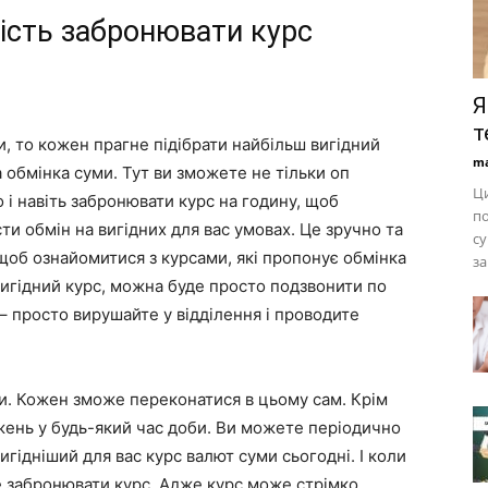
ість забронювати курс
Я
т
и, то кожен прагне підібрати найбільш вигідний
ma
а обмінка суми. Тут ви зможете не тільки оп
Ци
о і навіть забронювати курс на годину, щоб
по
ти обмін на вигідних для вас умовах. Це зручно та
су
 щоб ознайомитися з курсами, які пропонує обмінка
за
вигідний курс, можна буде просто подзвонити по
– просто вирушайте у відділення і проводите
и. Кожен зможе переконатися в цьому сам. Крім
жень у будь-який час доби. Ви можете періодично
игідніший для вас курс валют суми сьогодні. І коли
де забронювати курс. Адже курс може стрімко