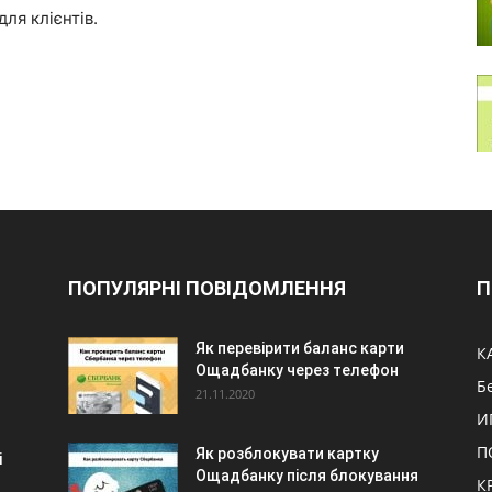
ля клієнтів.
ПОПУЛЯРНІ ПОВІДОМЛЕННЯ
П
Як перевірити баланс карти
К
Ощадбанку через телефон
Б
21.11.2020
И
П
Як розблокувати картку
і
Ощадбанку після блокування
К