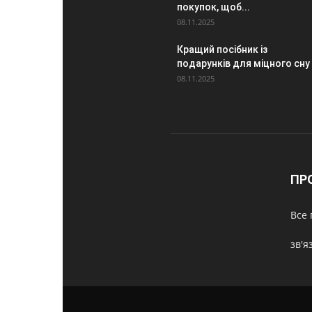
покупок, щоб...
08.11.2025
Кращий посібник із
подарунків для міцного сну
08.11.2025
ПР
Все 
зв'я