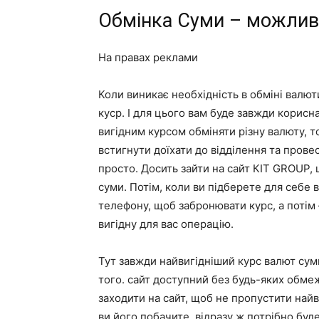
Обмінка Суми – можлив
На правах реклами
Коли виникає необхідність в обміні валют
куср. І для цього вам буде завжди корисн
вигідним курсом обміняти різну валюту, т
встигнути доїхати до відділення та провес
просто. Досить зайти на сайт КІТ GROUP,
суми. Потім, коли ви підберете для себе 
телефону, щоб забронювати курс, а потім 
вигідну для вас операцію.
Тут завжди найвигідніший курс валют сум
того. сайт доступний без будь-яких обме
заходити на сайт, щоб не пропустити найв
ви його побачите, відразу ж потрібно бу