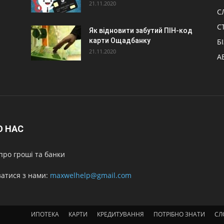
21.11.2020
С
С
Як відновити забутий ПІН-код
карти Ощадбанку
Б
21.11.2020
А
О НАС
про гроші та банки
затися з нами:
maxwelhelp@gmail.com
ИПОТЕКА
КАРТИ
КРЕДИТУВАННЯ
ПОТРІБНО ЗНАТИ
СЛ