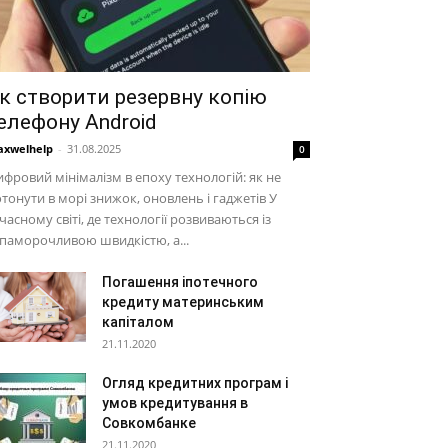
к створити резервну копію
елефону Android
xwelhelp
-
31.08.2025
0
фровий мінімалізм в епоху технологій: як не
тонути в морі знижок, оновлень і гаджетів У
часному світі, де технології розвиваються із
паморочливою швидкістю, а...
Погашення іпотечного
кредиту материнським
капіталом
21.11.2020
Огляд кредитних програм і
умов кредитування в
Совкомбанке
21.11.2020