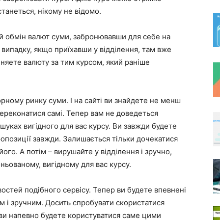
станеться, нікому не відомо.
й обмін валют суми, забронювавши для себе на
у випадку, якщо приїхавши у відділення, там вже
еняете валюту за тим курсом, який раніше
рному ринку суми. І на сайті ви знайдете не менш
ереконатися самі. Тепер вам не доведеться
шуках вигідного для вас курсу. Ви завжди будете
пропозиції завжди. Залишається тільки дочекатися
його. А потім – вирушайте у відділення і зручно,
ньованому, вигідному для вас курсу.
стей подібного сервісу. Тепер ви будете впевнені
им і зручним. Досить спробувати скористатися
 ви напевно будете користуватися саме цими