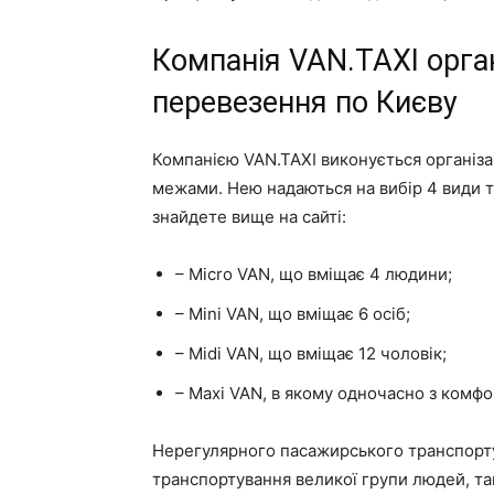
Компанія VAN.TAXI орга
перевезення по Києву
Компанією VAN.TAXI виконується організа
межами. Нею надаються на вибір 4 види т
знайдете вище на сайті:
– Micro VAN, що вміщає 4 людини;
– Mini VAN, що вміщає 6 осіб;
– Midi VAN, що вміщає 12 чоловік;
– Maxi VAN, в якому одночасно з комфо
Нерегулярного пасажирського транспорту 
транспортування великої групи людей, так