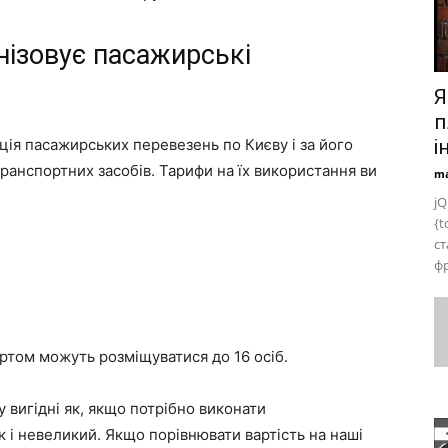
нізовує пасажирські
Я
п
ція пасажирських перевезень по Києву і за його
і
ранспортних засобів. Тарифи на їх використання ви
ma
jQ
{t
ст
фр
ртом можуть розміщуватися до 16 осіб.
вигідні як, якщо потрібно виконати
 і невеликий. Якщо порівнювати вартість на наші