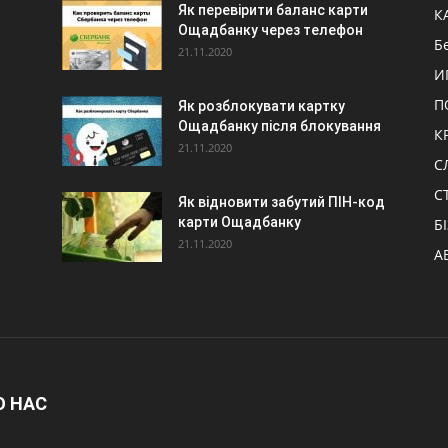
Як перевірити баланс карти
К
Ощадбанку через телефон
Б
21.11.2020
И
П
Як розблокувати картку
Ощадбанку після блокування
К
21.11.2020
С
С
Як відновити забутий ПІН-код
карти Ощадбанку
Б
21.11.2020
А
О НАС