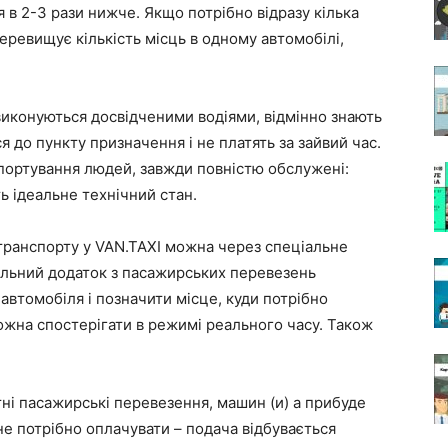
я в 2-3 рази нижче. Якщо потрібно відразу кілька
ревищує кількість місць в одному автомобілі,
виконуються досвідченими водіями, відмінно знають
 до пункту призначення і не платять за зайвий час.
портування людей, завжди повністю обслужені:
ть ідеальне технічний стан.
ранспорту у VAN.TAXI можна через спеціальне
льний додаток з пасажирських перевезень
втомобіля і позначити місце, куди потрібно
жна спостерігати в режимі реального часу. Також
.
тні пасажирські перевезення, машин (и) а прибуде
не потрібно оплачувати – подача відбувається