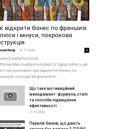
к відкрити бізнес по франшизі:
люси і мінуси, покрокова
нструкція
xwelhelp
-
21.11.2020
0
uery().ready(function()
dShowVideo.loadApiYoutube(); }); Здрастуйте! у цій
атті ми розповімо про відкриття бізнесу по
аншизі. сьогодні ви дізнаєтеся: ...
Що таке мотиваційний
менеджмент: формула, стилі
та способи підвищення
ефективності
21.11.2020
Перелік банків, що дають