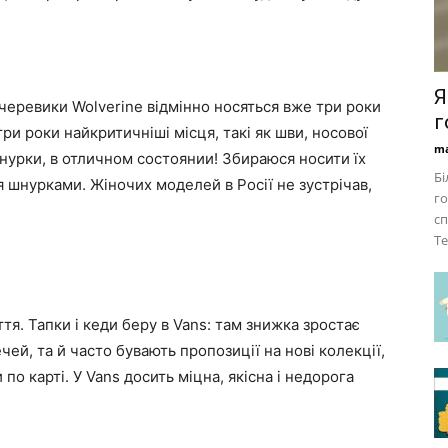
Я
 черевики Wolverine відмінно носяться вже три роки
г
ри роки найкритичніші місця, такі як шви, носової
ma
д шнурки, в отличном состоянии! Збираюся носити їх
Бі
я шнурками. Жіночих моделей в Росії не зустрічав,
го
.
сп
Те
я. Тапки і кеди беру в Vans: там знижка зростає
ей, та й часто бувають пропозиції на нові колекції,
о карті. У Vans досить міцна, якісна і недорога