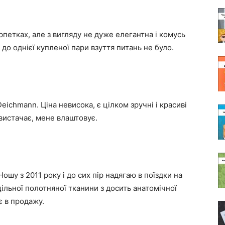
петках, але з вигляду не дуже елегантна і комусь
 до однієї купленої пари взуття питань не було.
ichmann. Ціна невисока, є цілком зручні і красиві
а вистачає, мене влаштовує.
Ношу з 2011 року і до сих пір надягаю в поїздки на
щільної полотняної тканини з досить анатомічної
є в продажу.