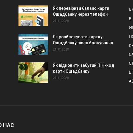
Як перевірити баланс карти
К
Ощадбанку через телефон
Б
21.11.2020
И
П
Як розблокувати картку
Ощадбанку після блокування
К
21.11.2020
С
С
Як відновити забутий ПІН-код
карти Ощадбанку
Б
21.11.2020
А
О НАС