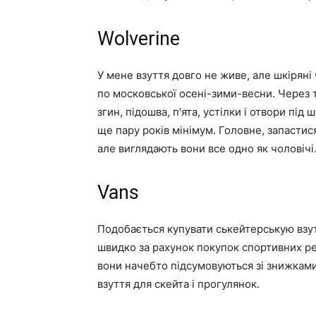
Wolverine
У мене взуття довго не живе, але шкіряні
по московської осені-зими-весни. Через т
згин, підошва, п'ята, устілки і отвори пі
ще пару років мінімум. Головне, запастис
але виглядають вони все одно як чоловічі
Vans
Подобається купувати ськейтерськую взутт
швидко за рахунок покупок спортивних реч
вони начебто підсумовуються зі знижками п
взуття для скейта і прогулянок.