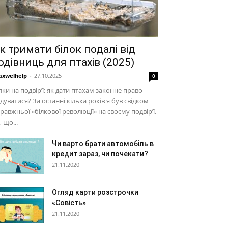
к тримати білок подалі від
одівниць для птахів (2025)
xwelhelp
-
27.10.2025
0
лки на подвір’ї: як дати птахам законне право
дуватися? За останні кілька років я був свідком
равжньої «білкової революції» на своєму подвір’ї.
, що...
Чи варто брати автомобіль в
кредит зараз, чи почекати?
21.11.2020
Огляд карти розстрочки
«Совість»
21.11.2020