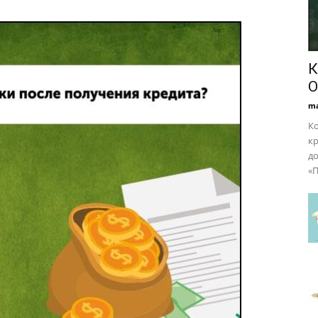
К
О
ma
Ко
кр
до
«П