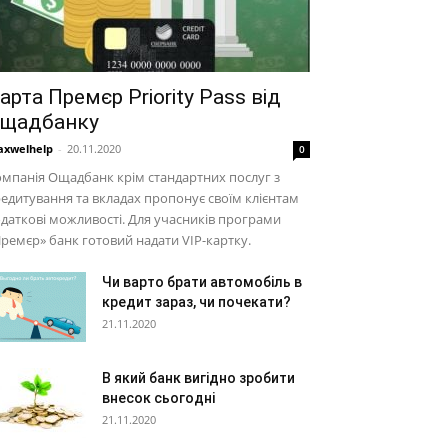
арта Премєр Priority Pass від
щадбанку
xwelhelp
-
20.11.2020
0
мпанія Ощадбанк крім стандартних послуг з
едитування та вкладах пропонує своїм клієнтам
даткові можливості. Для учасників програми
ремєр» банк готовий надати VIP-картку.
Чи варто брати автомобіль в
кредит зараз, чи почекати?
21.11.2020
В який банк вигідно зробити
внесок сьогодні
21.11.2020