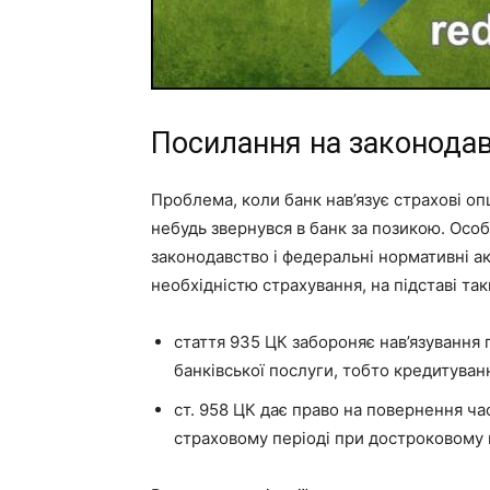
Посилання на законода
Проблема, коли банк нав’язує страхові оп
небудь звернувся в банк за позикою. Осо
законодавство і федеральні нормативні а
необхідністю страхування, на підставі та
стаття 935 ЦК забороняє нав’язування
банківської послуги, тобто кредитуванн
ст. 958 ЦК дає право на повернення ч
страховому періоді при достроковому 