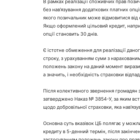
В рамках реалізації споживчих прав пози
без нав’язування додаткових платних опці
якого позичальник може відмовитися від 
Якщо оформлений цільовий кредит, наприк
опції становить 30 днів.
Є істотне обмеження для реалізації даног
строку, з урахуванням суми з нараховани
положень закону на даний момент виразил
а значить, і необхідність страховки відпад
Після колективного звернення громадян 
затверджено Наказ № 3854-У, за яким вст
щодо добровільної страховки, яка нав’язу
Основна суть вказівок ЦБ полягає у можл
кредиту в 5-денний термін, після закінче
застосуванням положень закону про прав