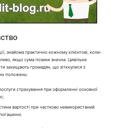
вство
ції, знайома практично кожному клієнтові, коли-
бливо, якщо сума позики значна. Цивільне
кти захищають громадян, що зіткнулися з
ких положень:
 послуги страхування при оформленні основної
і;
астини вартості при частково невикористаний
погашенні.