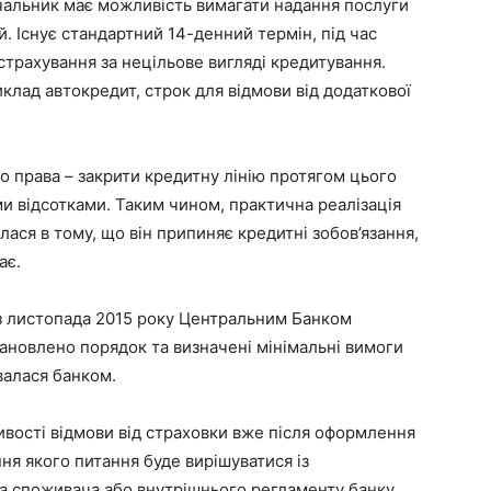
чальник має можливість вимагати надання послуги
й. Існує стандартний 14-денний термін, під час
страхування за нецільове вигляді кредитування.
лад автокредит, строк для відмови від додаткової
о права – закрити кредитну лінію протягом цього
ми відсотками. Таким чином, практична реалізація
ася в тому, що він припиняє кредитні зобов’язання,
ає.
з листопада 2015 року Центральним Банком
ановлено порядок та визначені мінімальні вимоги
валася банком.
ивості відмови від страховки вже після оформлення
ння якого питання буде вирішуватися із
а споживача або внутрішнього регламенту банку.