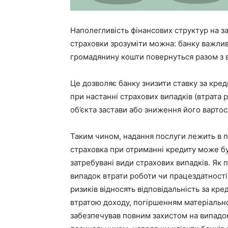
Наполегливість фінансових структур на з
страховки зрозуміти можна: банку важлив
громадянину кошти повернуться разом з в
Це дозволяє банку знизити ставку за кре
при настанні страхових випадків (втрата 
об’єкта застави або зниження його вартост
Таким чином, надання послуги лежить в п
страховка при отриманні кредиту може бу
затребувані види страхових випадків. Як 
випадок втрати роботи чи працездатності
ризиків відносять відповідальність за кре
втратою доходу, погіршенням матеріальног
забезпечував повним захистом на випадо