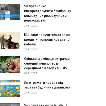
Як правильно
використовувати банківську
комірку при розрахунках з
нерухомістю
21.11.2020
Що таке поручительство по
кредиту: тонкощі кредитної
кабали
21.11.2020
Скільки щомісяця витрачає
середній пенсіонер із
середнього класу у віці 85...
03.11.2025
Як отримати кредит під
заставу будинку з ділянкою
21.11.2020
Як сплатити штраф ГИБДД