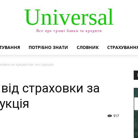
Universal
Все про гроші банки та кредити
ТУВАННЯ
ПОТРІБНО ЗНАТИ
СЛОВНИК
СТРАХУВАНН
ховки за кредитом: інструкція
від страховки за
укція
917