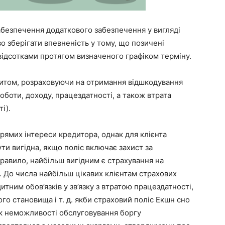
абезпечення додаткового забезпечення у вигляді
о зберігати впевненість у тому, що позичені
ідсотками протягом визначеного графіком терміну.
дитом, розраховуючи на отримання відшкодування
роботи, доходу, працездатності, а також втрата
і).
рямих інтереси кредитора, однак для клієнта
ти вигідна, якщо поліс включає захист за
правило, найбільш вигідним є страхування на
. До числа найбільш цікавих клієнтам страхових
дитним обов’язків у зв’язку з втратою працездатності,
о становища і т. д. якби страховий поліс Екшн сно
к неможливості обслуговування боргу