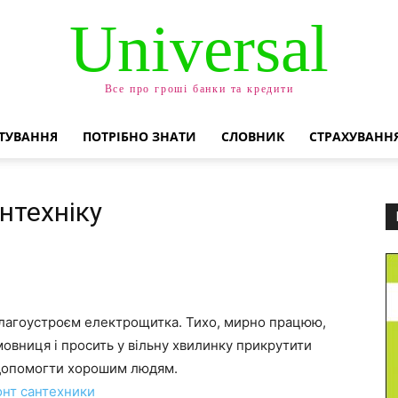
Universal
Все про гроші банки та кредити
ТУВАННЯ
ПОТРІБНО ЗНАТИ
СЛОВНИК
СТРАХУВАНН
нтехніку
благоустроєм електрощитка. Тихо, мирно працюю,
мовниця і просить у вільну хвилинку прикрутити
е допомогти хорошим людям.
нт сантехники