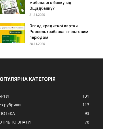
мобільного банку від
Ощадбанку?
21.11.2020
Огляд кредитної картки
Россельхозбанка з пільговим
періодом
20.11.2020
ОПУЛЯРНА КАТЕГОРІЯ
АРТИ
131
ез рубрики
113
ПОТЕКА
93
ОТРІБНО ЗНАТИ
78