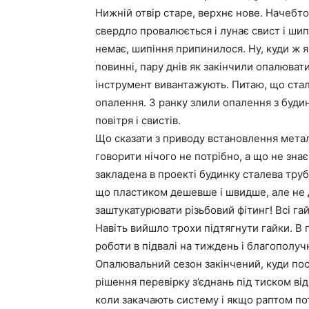
Нижній отвір старе, верхнє нове. Начебто
свердло провалюється і лунає свист і шип
немає, шипіння припинилося. Ну, куди ж я
повинні, пару днів як закінчили опалювати
інструмент вивантажують. Питаю, що стало
опалення. З ранку злили опалення з будинк
повітря і свистів.
Що сказати з приводу встановлення мета
говорити нічого не потрібно, а що не знає
закладена в проекті будинку сталева труба
що пластиком дешевше і швидше, але не д
заштукатурювати різьбовий фітинг! Всі га
Навіть вийшло трохи підтягнути гайки. В 
роботи в підвалі на тиждень і благополучн
Опалювальний сезон закінчений, куди по
рішення перевірку з’єднань під тиском ві
коли закачають систему і якщо раптом пот