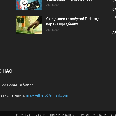
К
21.11.2020
С
С
Як відновити забутий ПІН-код
карти Ощадбанку
Б
21.11.2020
А
О НАС
про гроші та банки
затися з нами:
maxwelhelp@gmail.com
ИПОТЕКА
КАРТИ
КРЕДИТУВАННЯ
ПОТРІБНО ЗНАТИ
СЛ