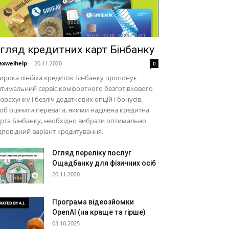
гляд кредитних карт Бінбанку
xwelhelp
-
20.11.2020
0
рока лінійка кредиток Бінбанку пропонує
тимальний сервіс комфортного безготівкового
зрахунку і безліч додаткових опцій і бонусів.
б оцінити переваги, якими наділена кредитна
рта Бінбанку, необхідно вибрати оптимально
дповідний варіант кредитування.
Огляд переліку послуг
Ощадбанку для фізичних осіб
20.11.2020
Програма відеозйомки
OpenAI (на краще та гірше)
03.10.2025