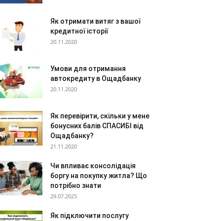
Як отримати витяг з вашої
кредитної історії
20.11.2020
Умови для отримання
автокредиту в Ощадбанку
20.11.2020
Як перевірити, скільки у мене
бонусних балів СПАСИБІ від
Ощадбанку?
21.11.2020
Чи впливає консолідація
боргу на покупку житла? Що
потрібно знати
29.07.2025
Як підключити послугу