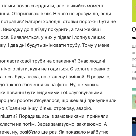
 тільки почав свердлити, але, в якийсь момент
іння. Отпрыгиваю в бік. Нічого не зрозуміло, води
 потрапив? Батареї холодні, стояки порожні бути не
О
. Виходжу до під’їзду покурити, а там жеківці
ся. Виявляється, у них у підвалі лопнув лежак
ma
у, і два дні будуть змінювати трубу. Тому у мене
Ши
оп
ро
лопластикової труби на опалення? Знає людині
Що
 нічого лізти, куди не годиться. Є золоте правило:
ка
, ось, будь ласка, на сталеву і змінюй. Я розумію,
ві
о такого збочення як на фото. Ну, не можна
йки повинні бути видимими і обслуговуваними.
процесі роботи з’ясувалося, що жеківці призупинили
о з’їхали на іншу, більш строкову, аварію.
спішати? Порадившись із замовниками, прийняли
дкласти на потім. Зараз замазуємо, заклеюємо. А
ече, ну, розіб’ємо ще раз. Як показало майбутнє,