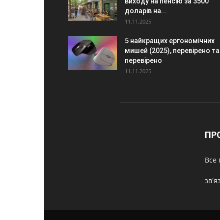
виходу на пенсію за 3500
доларів на...
11.11.2025
5 найкращих ергономічних
мишей (2025), перевірено та
перевірено
11.11.2025
ПР
Все 
зв'я