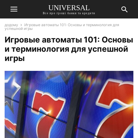
UNIVERSAL
Все про гроші банки та кредити
додому
Игровые автоматы 101: Основы и терминология для
успешной игры
Игровые автоматы 101: Основы
и терминология для успешной
игры