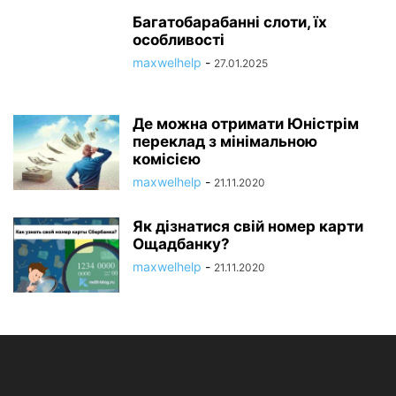
Багатобарабанні слоти, їх
особливості
maxwelhelp
-
27.01.2025
Де можна отримати Юністрім
переклад з мінімальною
комісією
maxwelhelp
-
21.11.2020
Як дізнатися свій номер карти
Ощадбанку?
maxwelhelp
-
21.11.2020