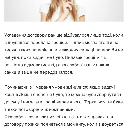
Укладення договору раніше відбувалося лише тоді, коли
відбувалася передача грошей. Підпис могла стояти на
тисячі таких паперів, але в законну силу ці папери би не
набули, поки видачі не було. Видавав гроші міг з
легкістю відмовитися від своїх зобов’язань: ніяких
санкцій за це не передбачалося.
Починаючи з 1 червня умови змінилися: якщо видачі
коштів зЕкшн снено не буде, то можна буде звернутися
до суду і вимагати гроші через нього. Торкатися це буде
тільки договорів між компаніями.
Фізособа ж залишається рівно на тих же правах: дія
договору позики почнеться з моменту, коли відбудеться