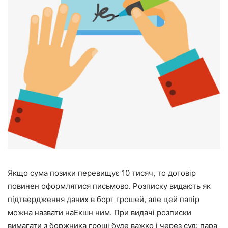
Якщо сума позики перевищує 10 тисяч, то договір
повинен оформлятися письмово. Розписку видають як
підтвердження даних в борг грошей, але цей папір
можна назвати наЕкшн ним. При видачі розписки
вимагати з боржника гроші буде важко і через суд: пара