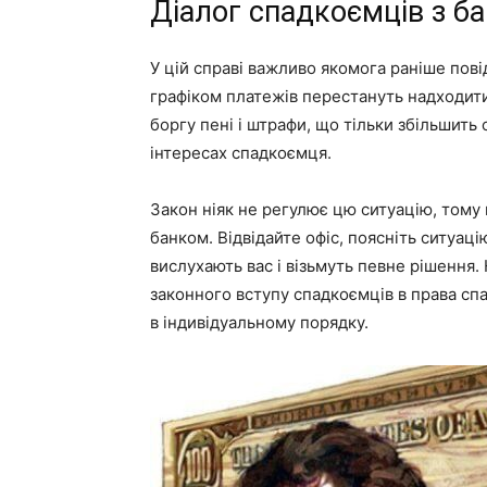
Діалог спадкоємців з б
У цій справі важливо якомога раніше пов
графіком платежів перестануть надходити
боргу пені і штрафи, що тільки збільшить
інтересах спадкоємця.
Закон ніяк не регулює цю ситуацію, тому
банком. Відвідайте офіс, поясніть ситуацію
вислухають вас і візьмуть певне рішення.
законного вступу спадкоємців в права спа
в індивідуальному порядку.