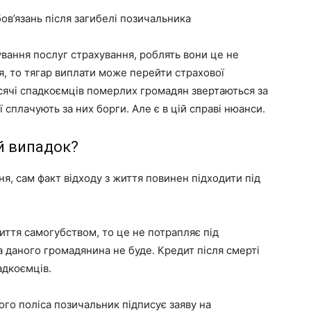
ов’язань після загибелі позичальника
ування послуг страхування, роблять вони це не
я, то тягар виплати може перейти страхової
исячі спадкоємців померлих громадян звертаються за
 сплачують за них борги. Але є в цій справі нюанси.
й випадок?
я, сам факт відходу з життя повинен підходити під
ття самогубством, то це не потрапляє під
а даного громадянина не буде. Кредит після смерті
адкоємців.
го поліса позичальник підписує заяву на