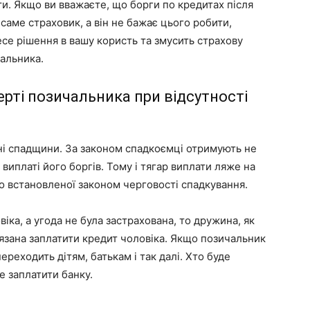
ти. Якщо ви вважаєте, що борги по кредитах після
саме страховик, а він не бажає цього робити,
есе рішення в вашу користь та змусить страхову
альника.
ерті позичальника при відсутності
ні спадщини. За законом спадкоємці отримують не
 виплаті його боргів. Тому і тягар виплати ляже на
о встановленої законом черговості спадкування.
іка, а угода не була застрахована, то дружина, як
язана заплатити кредит чоловіка. Якщо позичальник
ереходить дітям, батькам і так далі. Хто буде
е заплатити банку.