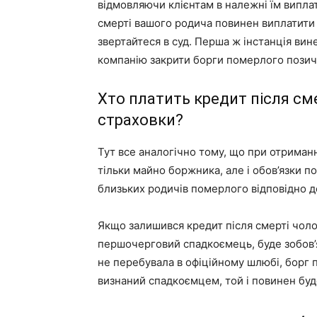
відмовляючи клієнтам в належні їм випла
смерті вашого родича повинен виплатити 
звертайтеся в суд. Перша ж інстанція вин
компанію закрити борги померлого позич
Хто платить кредит після см
страховки?
Тут все аналогічно тому, що при отриман
тільки майно боржника, але і обов’язки по
близьких родичів померлого відповідно д
Якщо залишився кредит після смерті чолов
першочерговий спадкоємець, буде зобов’
не перебувала в офіційному шлюбі, борг п
визнаний спадкоємцем, той і повинен буд