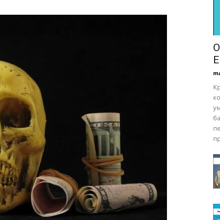
О
Е
ma
Кр
к
ум
ба
пе
пр