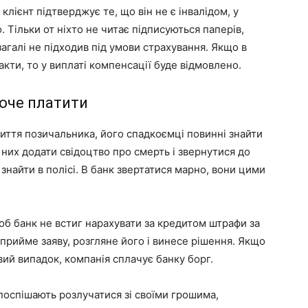
 клієнт підтверджує те, що він не є інвалідом, у
Тільки от ніхто не читає підписуються паперів,
агалі не підходив під умови страхування. Якщо в
акти, то у виплаті компенсації буде відмовлено.
хоче платити
иття позичальника, його спадкоємці повинні знайти
 них додати свідоцтво про смерть і звернутися до
а знайти в полісі. В банк звертатися марно, вони цими
б банк не встиг нарахувати за кредитом штрафи за
прийме заяву, розгляне його і винесе рішення. Якщо
ий випадок, компанія сплачує банку борг.
 поспішають розлучатися зі своїми грошима,