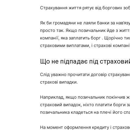
Страхування життя рятує від боргових зоб
Як би громадяни не лаяли банки за нав’яз
просто так. Якщо позичальник йде з житт
компанії, яка заплатить борг . Щорічно т
страховими виплатами, і страхові компанії
Що не підпадає під страхови
Слід уважно прочитати договір страхуванн
страхові випадки.
Наприклад, якщо позичальник покінчив жи
страховий випадок, ніхто платити борги з
позичальника кладеться на плечі його сп
На момент оформлення кредиту і страхово