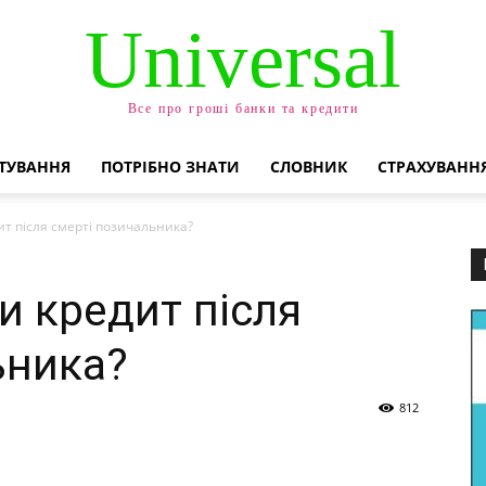
Universal
Все про гроші банки та кредити
ТУВАННЯ
ПОТРІБНО ЗНАТИ
СЛОВНИК
СТРАХУВАНН
ит після смерті позичальника?
и кредит після
ьника?
812