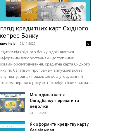
гляд кредитних карт Східного
кспрес Банку
xwelhelp
-
21.11.2020
0
едитки від Східного банку відрізняються
омфортним використанням і доступними
овами обслуговування. Кредитна карта Східного
нку по багатьом програмам випускається за
вну плату, однак подальше обслуговування її
отягом першого року не потребує ніяких витрат.
Молодіжна карта
Ощадбанку: переваги та
недоліки
21.11.2020
Як оформити кредитну карту
без відмови