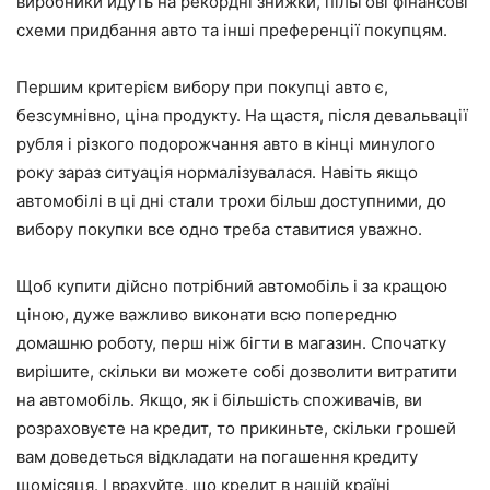
виробники йдуть на рекордні знижки, пільгові фінансові
схеми придбання авто та інші преференції покупцям.
Першим критерієм вибору при покупці авто є,
безсумнівно, ціна продукту. На щастя, після девальвації
рубля і різкого подорожчання авто в кінці минулого
року зараз ситуація нормалізувалася. Навіть якщо
автомобілі в ці дні стали трохи більш доступними, до
вибору покупки все одно треба ставитися уважно.
Щоб купити дійсно потрібний автомобіль і за кращою
ціною, дуже важливо виконати всю попередню
домашню роботу, перш ніж бігти в магазин. Спочатку
вирішите, скільки ви можете собі дозволити витратити
на автомобіль. Якщо, як і більшість споживачів, ви
розраховуєте на кредит, то прикиньте, скільки грошей
вам доведеться відкладати на погашення кредиту
щомісяця. І врахуйте, що кредит в нашій країні