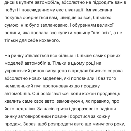
дисків купите автомобіль, абсолютно не підходить вам в
побуті і повсякденному експлуатації. Імпульсивна
покупка обернеться вам, швидше за все, більшою
сумою, ніж було заплановано, і обуренням великої
родини, яка послала вас купити машину “для всіх”, а не
тільки для себе коханого.
На ринку з’являється все більше і більше самих різних
моделей автомобілів. Тільки в цьому році на
український ринок випущено в продаж близько сорока
абсолютно нових моделей, які поповнили і без того
немаленький пул пропонованих до продажу
автомобілів. Очі розбігаються, коли кожен продавець
хвалить саме своє авто, замовчуючи, як правило, про
його недоліки. За часів кризи і дворазового падіння
ринку автовиробники повинні боротися за кожну
продаж. Зараз, щоб розпродати авто ще минулого року,