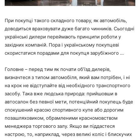
При покупці такого складного товару, як автомобіль,
доводиться враховувати дуже багато чинників. Сьогодні
українські дилери переймають принципи роботи у
західних компаній. Пора і українському покупцеві
скористатися порадами для покупця зарубіжного …
Головне – перед тим як почати об’їзд дилерів,
визначтеся з типом автомобіля, який вам потрібен, і ні
на крок не відступайте від необхідного транспортного
засобу. Така вже людська природа: прийшовши в
автосалон без певної мети, потенційний покупець буде
спокушений красою спортивного купе або дорогим
позашляховиком, обрамленими красномовством
менеджера торгового залу. Якщо ви піддастеся
настрою, то, наприклад, через великі коліс і блискучих