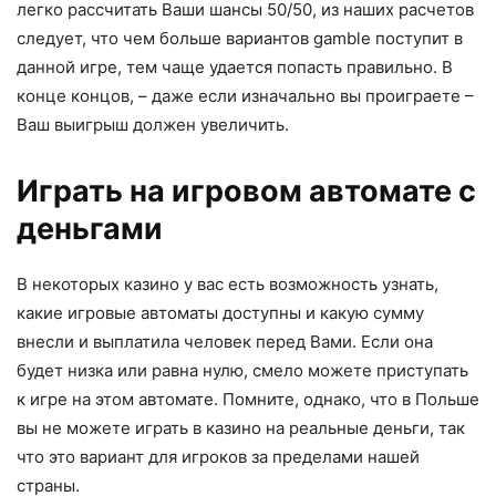
легко рассчитать Ваши шансы 50/50, из наших расчетов
следует, что чем больше вариантов gamble поступит в
данной игре, тем чаще удается попасть правильно. В
конце концов, – даже если изначально вы проиграете –
Ваш выигрыш должен увеличить.
Играть на игровом автомате с
деньгами
В некоторых казино у вас есть возможность узнать,
какие игровые автоматы доступны и какую сумму
внесли и выплатила человек перед Вами. Если она
будет низка или равна нулю, смело можете приступать
к игре на этом автомате. Помните, однако, что в Польше
вы не можете играть в казино на реальные деньги, так
что это вариант для игроков за пределами нашей
страны.