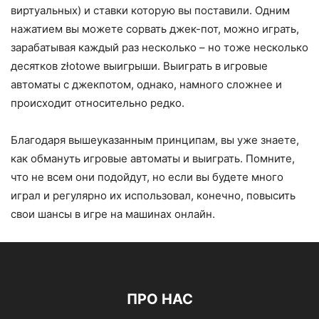
виртуальных) и ставки которую вы поставили. Одним
нажатием вы можете сорвать джек-пот, можно играть,
зарабатывая каждый раз несколько – но тоже несколько
десятков złotowe выигрыши. Выиграть в игровые
автоматы с джекпотом, однако, намного сложнее и
происходит относительно редко.
Благодаря вышеуказанным принципам, вы уже знаете,
как обмануть игровые автоматы и выиграть. Помните,
что не всем они подойдут, но если вы будете много
играл и регулярно их использовал, конечно, повысить
свои шансы в игре на машинах онлайн.
ПРО НАС