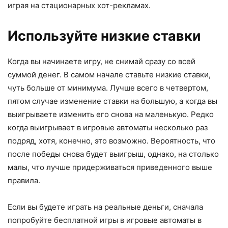
играя на стационарных хот-рекламах.
Используйте низкие ставки
Когда вы начинаете игру, не снимай сразу со всей
суммой денег. В самом начале ставьте низкие ставки,
чуть больше от минимума. Лучше всего в четвертом,
пятом случае изменение ставки на большую, а когда вы
выигрываете изменить его снова на маленькую. Редко
когда выигрывает в игровые автоматы несколько раз
подряд, хотя, конечно, это возможно. Вероятность, что
после победы снова будет выигрыш, однако, на столько
малы, что лучше придерживаться приведенного выше
правила.
Если вы будете играть на реальные деньги, сначала
попробуйте бесплатной игры в игровые автоматы в