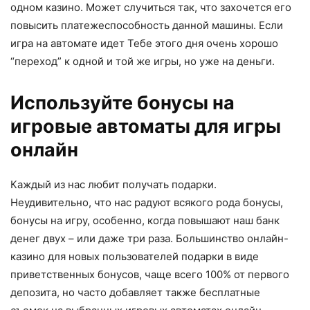
одном казино. Может случиться так, что захочется его
повысить платежеспособность данной машины. Если
игра на автомате идет Тебе этого дня очень хорошо
“переход” к одной и той же игры, но уже на деньги.
Используйте бонусы на
игровые автоматы для игры
онлайн
Каждый из нас любит получать подарки.
Неудивительно, что нас радуют всякого рода бонусы,
бонусы на игру, особенно, когда повышают наш банк
денег двух – или даже три раза. Большинство онлайн-
казино для новых пользователей подарки в виде
приветственных бонусов, чаще всего 100% от первого
депозита, но часто добавляет также бесплатные