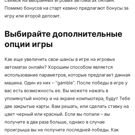
съемок на выбранных игровых автоматах онлайн.
Помимо бонусов на старт казино предлагают бонусы за
игру или второй депозит.
Выбирайте дополнительные
опции игры
Как еще увеличить свои шансы в игре на игровых
автоматах онлайн? Хорошим способом является
использование параметров, которые предлагает данная
машина. Один из них – “gamble”. После победы в игре у
вас есть возможность ее. Вы можете нажать в
упомянутый кнопку и на экране компьютера, будут Тебе
две закрытые карты. Вам решать, или сделать ставку на
цвет черный или красный. Если вы попали – вы
получите в два раза больше, однако в случае
проигрыша вы не получите последней победы. Как