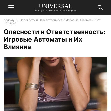
UNIVERSAL
Все про гроші банки та кредити
додому
Опасности и Ответственность: Игровые Автоматы и Их
Влияние
Опасности и Ответственность:
Игровые Автоматы и Их
Влияние