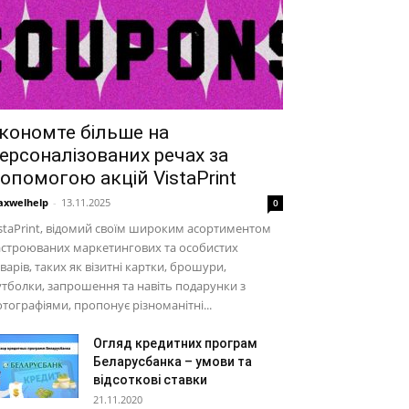
кономте більше на
ерсоналізованих речах за
опомогою акцій VistaPrint
xwelhelp
-
13.11.2025
0
staPrint, відомий своїм широким асортиментом
астроюваних маркетингових та особистих
варів, таких як візитні картки, брошури,
тболки, запрошення та навіть подарунки з
тографіями, пропонує різноманітні...
Огляд кредитних програм
Беларусбанка – умови та
відсоткові ставки
21.11.2020