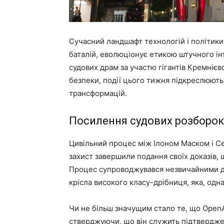
Сучасний ландшафт технологій і політик
баталій, еволюціонує етикою штучного ін
судових драм за участю гігантів Кремнієво
безпеки, події цього тижня підкреслюють
трансформацій.
Посилення судових розборок
Цивільний процес між Ілоном Маском і Се
захист завершили подання своїх доказів, 
Процес супроводжувався незвичайними д
крісла високого класу-дрібниця, яка, одна
Чи не більш значущим стало те, що OpenAI
стверджуючи, що він служить підтвердже