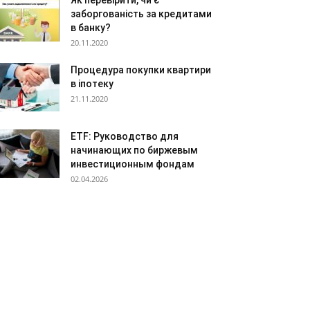
Як перевірити, чи є
заборгованість за кредитами
в банку?
20.11.2020
Процедура покупки квартири
в іпотеку
21.11.2020
ETF: Руководство для
начинающих по биржевым
инвестиционным фондам
02.04.2026