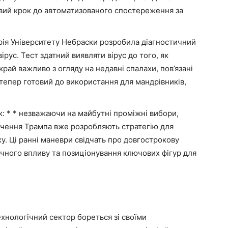
вий крок до автоматизованого спостереження за
рія Університету Небраски розробила діагностичний
ірус. Тест здатний виявляти вірус до того, як
рай важливо з огляду на недавні спалахи, пов’язані
 тепер готовий до використання для мандрівників,
к: * * незважаючи на майбутні проміжні вибори,
очення Трампа вже розробляють стратегію для
у. Ці ранні маневри свідчать про довгострокову
чного впливу та позиціонування ключових фігур для
хнологічний сектор бореться зі своїми