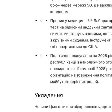
бою» через мережі 5G. це важли
кордоном.
Прорив у медицині: * * Лаборато
тест на рідкісний андський хантав
симптоми стануть важкими, що вк
з круїзними суднами. Інструмент
які повертаються до США.
Політичне планування на 2028 рі
республіканці з найближчого от
президентської кампанії 2028 рок
орієнтацію на збереження політи
майбутніх керівних ролей.
Укладення
Новини Цього тижня підкреслюють, що те