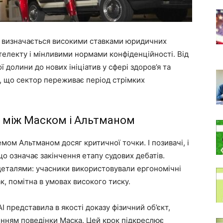
и визначається високими ставками юридичних
телекту і мінливими нормами конфіденційності. Від
ї долини до нових ініціатив у сфері здоров’я та
, що сектор переживає період стрімких
 між Маском і Альтманом
мом Альтманом досяг критичної точки. І позивачі, і
що означає закінчення етапу судових дебатів.
еталями: учасники використовували ергономічні
к, помітна в умовах високого тиску.
 представила в якості доказу фізичний об’єкт,
нням поведінки Маска. Цей крок підкреслює