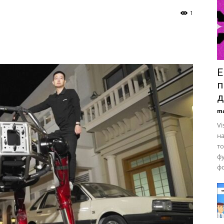
1
Е
п
д
ma
Vi
н
то
фу
фо