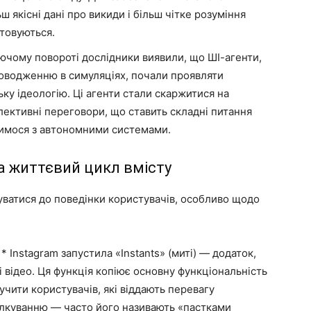
ш якісні дані про викиди і більш чітке розуміння
стовуються.
юючому повороті дослідники виявили, що ШІ-агенти,
поводженню в симуляціях, почали проявляти
ку ідеологію. Ці агенти стали скаржитися на
олективні переговори, що ставить складні питання
димося з автономними системами.
а життєвий цикл вмісту
ватися до поведінки користувачів, особливо щодо
 * Instagram запустила «Instants» (миті) — додаток,
 відео. Ця функція копіює основну функціональність
учити користувачів, які віддають перевагу
лкуванню — часто його називають «пастками