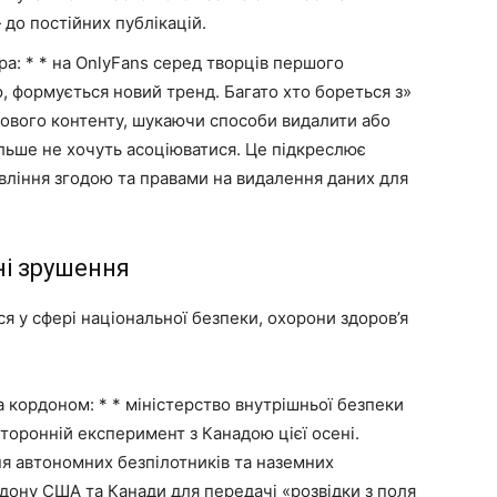
 до постійних публікацій.
: * * на OnlyFans серед творців першого
ю, формується новий тренд. Багато хто бореться з»
ового контенту, шукаючи способи видалити або
ільше не хочуть асоціюватися. Це підкреслює
вління згодою та правами на видалення даних для
ні зрушення
ся у сфері національної безпеки, охорони здоров’я
 кордоном: * * міністерство внутрішньої безпеки
оронній експеримент з Канадою цієї осені.
ня автономних безпілотників та наземних
дону США та Канади для передачі «розвідки з поля