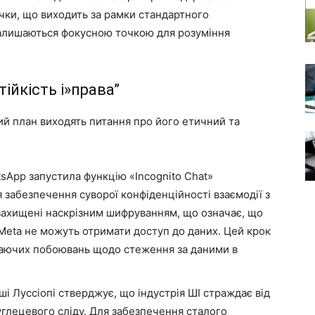
чки, що виходить за рамки стандартного
залишаються фокусною точкою для розуміння
тійкість і»права”
ий план виходять питання про його етичний та
tsApp запустила функцію «Incognito Chat»
 забезпечення суворої конфіденційності взаємодії з
 захищені наскрізним шифруванням, що означає, що
 Meta не можуть отримати доступ до даних. Цей крок
таючих побоювань щодо стеження за даними в
аші Луссіопі стверджує, що індустрія ШІ страждає від
углецевого сліду. Для забезпечення сталого