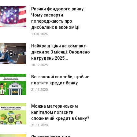
Ризики фондового ринку:
Чому експерти
попереджають про
дисбаланс в економіці
13.01.2026
Найкращі ціни на компакт-
диски за 3 місяці: Оновлено
на грудень 2025...
18.12.2025
Всі законні способи, щоб не
платити кредит банку
21.11.2020
Можна материнським
капіталом погасити
споживчий кредит в банку?
21.11.2020