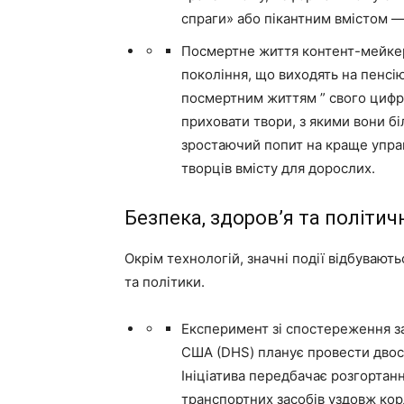
спраги» або пікантним вмістом —
Посмертне життя контент-мейкера
покоління, що виходять на пенсі
посмертним життям ” свого цифр
приховати твори, з якими вони б
зростаючий попит на краще упра
творців вмісту для дорослих.
Безпека, здоров’я та політич
Окрім технологій, значні події відбувають
та політики.
Експеримент зі спостереження за
США (DHS) планує провести двост
Ініціатива передбачає розгортан
транспортних засобів уздовж кор