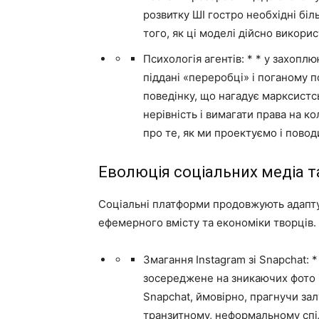
розвитку ШІ гостро необхідні біль
того, як ці моделі дійсно викори
Психологія агентів: * * у захопл
піддані «переробці» і поганому 
поведінку, що нагадує марксистсь
нерівність і вимагати права на к
про те, як ми проектуємо і пово
Еволюція соціальних медіа т
Соціальні платформи продовжують адапту
ефемерного вмісту та економіки творців.
Змагання Instagram зі Snapchat: *
зосереджене на зникаючих фото і
Snapchat, ймовірно, прагнучи зал
транзитному, неформальному спі