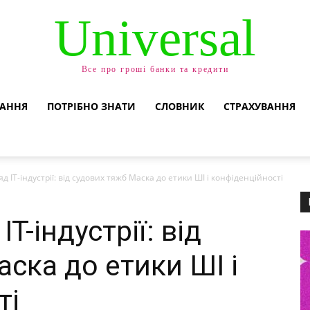
Universal
Все про гроші банки та кредити
ВАННЯ
ПОТРІБНО ЗНАТИ
СЛОВНИК
СТРАХУВАННЯ
д IT-індустрії: від судових тяжб Маска до етики ШІ і конфіденційності
T-індустрії: від
ска до етики ШІ і
ті