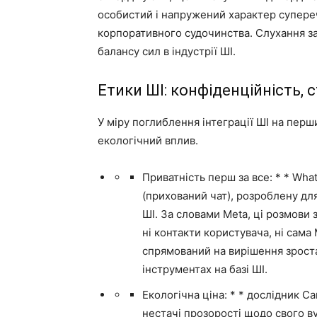
особистий і напружений характер супере
корпоративного судочинства. Слухання 
балансу сил в індустрії ШІ.
Етики ШІ: конфіденційність, с
У міру поглиблення інтеграції ШІ на перш
екологічний вплив.
Приватність перш за все: * * Wha
(прихований чат), розроблену для
ШІ. За словами Meta, ці розмови
ні контакти користувача, ні сама
спрямований на вирішення зрос
інструментах на базі ШІ.
Екологічна ціна: * * дослідник С
нестачі прозорості щодо свого в