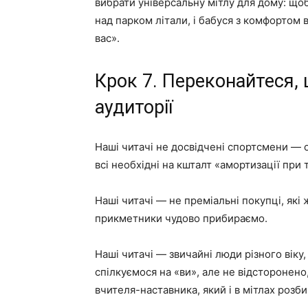
вибрати універсальну мітлу для дому: щоб 
над парком літали, і бабуся з комфортом 
вас».
Крок 7. Переконайтеся, 
аудиторії
Наші читачі не досвідчені спортсмени — 
всі необхідні на кшталт «амортизації пр
Наші читачі — не преміальні покупці, які
прикметники чудово прибираємо.
Наші читачі — звичайні люди різного віку
спілкуємося на «ви», але не відсторонен
вчителя-наставника, який і в мітлах розби