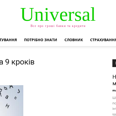
Universal
Все про гроші банки та кредити
ТУВАННЯ
ПОТРІБНО ЗНАТИ
СЛОВНИК
СТРАХУВАНН
а 9 кроків
Н
м
ma
Шт
по
ін
що