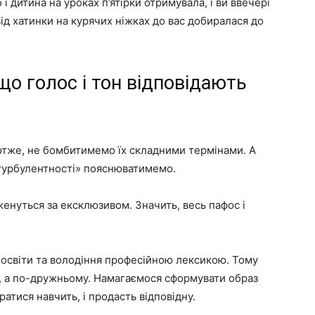
і дитина на уроках п’ятірки отримувала, і ви ввечері
від хатинки на курячих ніжках до вас добиралася до
що голос і тон відповідають
отже, не бомбитимемо їх складними термінами. А
и турбулентності» пояснюватимемо.
 женуться за ексклюзивом. Значить, весь пафос і
, освіти та володіння професійною лексикою. Тому
о, а по-дружньому. Намагаємося сформувати образ
ратися навчить, і продасть відповідну.