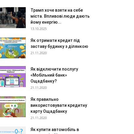
Трамп хоче взяти на себе
міста. Впливові люди дають
йому енергію...
13.10.2025
Як отримати кредит під
заставу будинку з ділянкою
21.11.2020
Як відключити послугу
«Мобільний банк»
Ощадбанку?
21.11.2020
Як правильно
використовувати кредитну
карту Ощадбанку
21.11.2020
Як купити автомобіль в