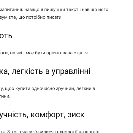
 запитання: навіщо я пишу цей текст і навіщо його
зумієте, що потрібно писати.
ють
ги, на які і має бути орієнтована стаття.
ка, легкість в управлінні
гу, щоб купити одночасно зручний, легкий в
тини.
учність, комфорт, зиск
ві. З того часу з’явилися технології на кшталт