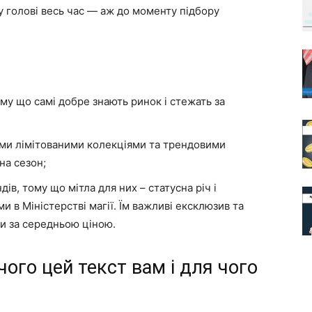
у голові весь час — аж до моменту підбору
му що самі добре знають ринок і стежать за
ими лімітованими колекціями та трендовими
на сезон;
в, тому що мітла для них – статусна річ і
 в Міністерстві магії. Їм важливі ексклюзив та
ли за середньою ціною.
чого цей текст вам і для чого