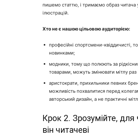
пишемо статтю, і тримаємо образ читача 
ілюстрацій.
Хто не є нашою цільовою аудиторією:
професійні спортсмени-квіддичисті, то
новинками;
модники, тому що полюють за рідкісн
товарами, можуть змінювати мітлу раз 
аристократи, прихильники певних бренді
можливість похвалитися перед колегами
авторський дизайн, а не практичні міт
Крок 2. Зрозумійте, для 
він читачеві