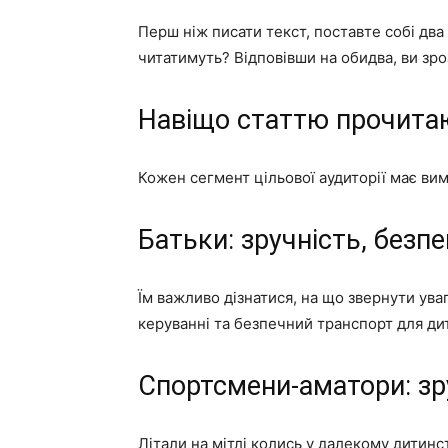
Перш ніж писати текст, поставте собі два
читатимуть? Відповівши на обидва, ви зро
Навіщо статтю прочита
Кожен сегмент цільової аудиторії має вимо
Батьки: зручність, безпе
Їм важливо дізнатися, на що звернути ува
керуванні та безпечний транспорт для ди
Спортсмени-аматори: зр
Літали на мітлі колись у далекому дитинст