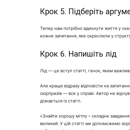
Крок 5. Підберіть аргум
Тепер нам потрібно вдихнути життя у скел
кожне запитання, яке окреслили у структу
Крок 6. Напишіть лід
Лід — це вступ статті, гачок, яким важлив
Але краще відразу відповісти на запитанн
сюрпризів — все у справі. Автор не відчу
дізнається із статті.
«Знайти хорошу мітлу – складне завдання.
великий. У цій статті ми допоможемо зоріє