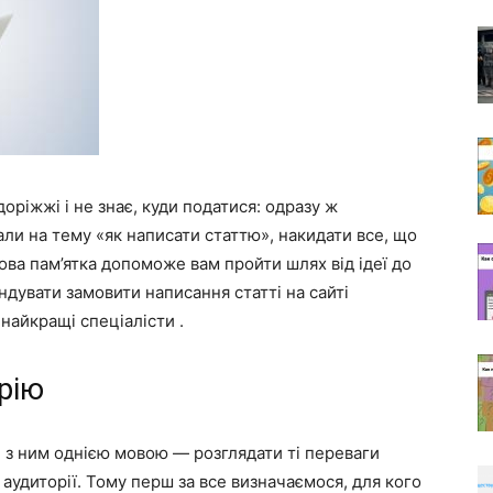
доріжжі і не знає, куди податися: одразу ж
али на тему «як написати статтю», накидати все, що
ова пам’ятка допоможе вам пройти шлях від ідеї до
дувати замовити написання статті на сайті
 найкращі спеціалісти .
рію
 з ним однією мовою — розглядати ті переваги
 аудиторії. Тому перш за все визначаємося, для кого