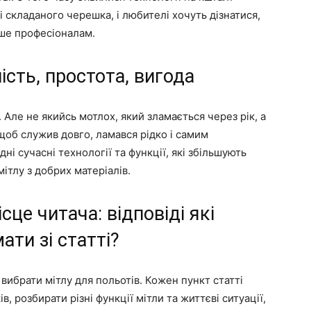
складаного черешка, і любителі хочуть дізнатися,
лише професіоналам.
ість, простота, вигода
 Але не якийсь мотлох, який зламається через рік, а
щоб служив довго, ламався рідко і самим
ні сучасні технології та функції, які збільшують
ітлу з добрих матеріалів.
сце читача: відповіді які
ати зі статті?
 вибрати мітлу для польотів. Кожен пункт статті
 розбирати різні функції мітли та життєві ситуації,