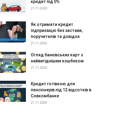
кредит під 0%
21.11.2020
Як отримати кредит
підприємцю без застави,
поручителів та довідок
21.11.2020
Огляд банківських карт з
найвигіднішим кэшбеком
21.11.2020
Кредит готівкою для
пенсіонерів під 12 відсотків в
Совкомбанке
21.11.2020