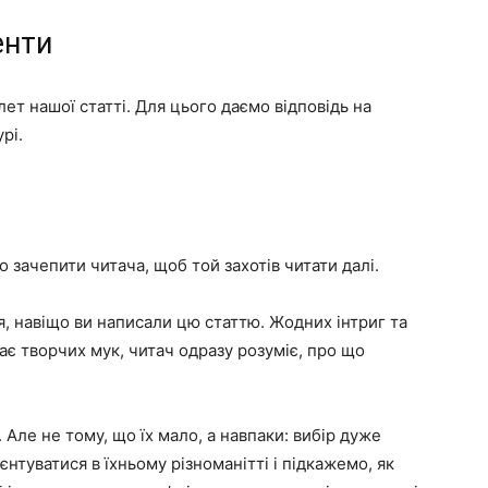
енти
ет нашої статті. Для цього даємо відповідь на
рі.
о зачепити читача, щоб той захотів читати далі.
я, навіщо ви написали цю статтю. Жодних інтриг та
ває творчих мук, читач одразу розуміє, про що
 Але не тому, що їх мало, а навпаки: вибір дуже
нтуватися в їхньому різноманітті і підкажемо, як