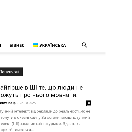
Я
БІЗНЕС
УКРАЇНСЬКА
Популярні
айгірше в ШІ те, що люди не
ожуть про нього мовчати.
xwelhelp
-
28.10.2025
0
учний інтелект: від реклами до реальності. Як не
тонути в океані хайпу За останні місяці штучний
телект (ШІ) захопив світ штурмом. Здається,
дня з’являються...