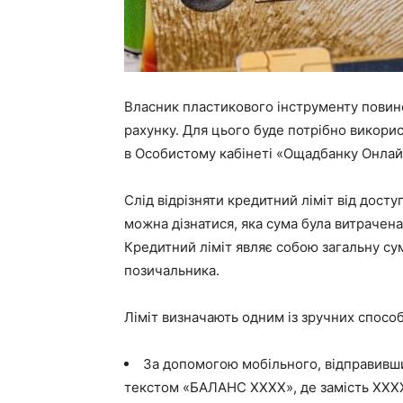
Власник пластикового інструменту повине
рахунку. Для цього буде потрібно викори
в Особистому кабінеті «Ощадбанку Онлай
Слід відрізняти кредитний ліміт від дост
можна дізнатися, яка сума була витрачена
Кредитний ліміт являє собою загальну сум
позичальника.
Ліміт визначають одним із зручних способ
За допомогою мобільного, відправивш
текстом «БАЛАНС ХХХХ», де замість ХХХХ