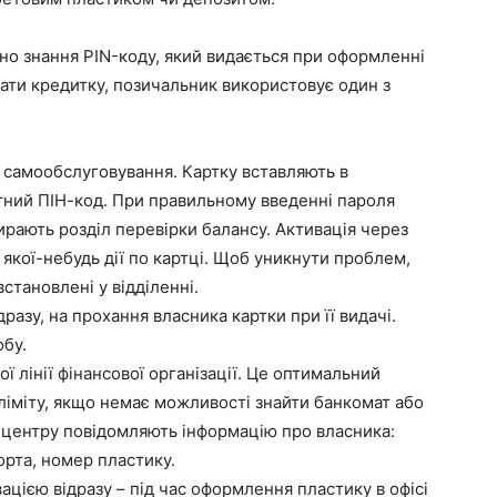
но знання PIN-коду, який видається при оформленні
вати кредитку, позичальник використовує один з
 самообслуговування. Картку вставляють в
тний ПІН-код. При правильному введенні пароля
ирають розділ перевірки балансу. Активація через
якої-небудь дії по картці. Щоб уникнути проблем,
становлені у відділенні.
разу, на прохання власника картки при її видачі.
бу.
ї лінії фінансової організації. Це оптимальний
ліміту, якщо немає можливості знайти банкомат або
л-центру повідомляють інформацію про власника:
порта, номер пластику.
цією відразу – під час оформлення пластику в офісі