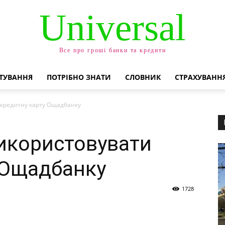
Universal
Все про гроші банки та кредити
ТУВАННЯ
ПОТРІБНО ЗНАТИ
СЛОВНИК
СТРАХУВАНН
 кредитну карту Ощадбанку
икористовувати
 Ощадбанку
1728