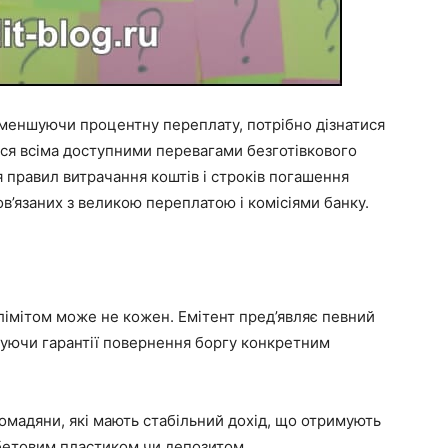
 зменшуючи процентну переплату, потрібно дізнатися
ся всіма доступними перевагами безготівкового
 правил витрачання коштів і строків погашення
в’язаних з великою переплатою і комісіями банку.
лімітом може не кожен. Емітент пред’являє певний
щуючи гарантії повернення боргу конкретним
омадяни, які мають стабільний дохід, що отримують
ебетовим пластиком чи депозитом.