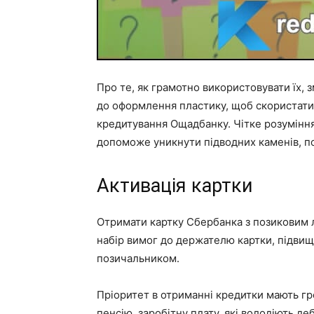
Про те, як грамотно використовувати їх,
до оформлення пластику, щоб скористати
кредитування Ощадбанку. Чітке розуміння
допоможе уникнути підводних каменів, по
Активація картки
Отримати картку Сбербанка з позиковим 
набір вимог до держателю картки, підви
позичальником.
Пріоритет в отриманні кредитки мають гр
пенсію, заробітну плату, які володіють д