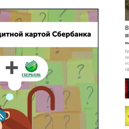
B
в
ma
Ер
за
ос
сф