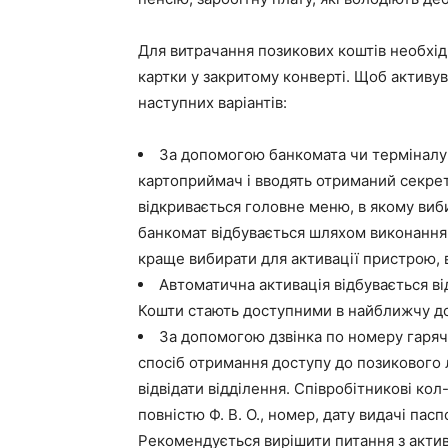
Для витрачання позикових коштів необхід
картки у закритому конверті. Щоб активу
наступних варіантів:
За допомогою банкомата чи терміналу
картоприймач і вводять отриманий секре
відкривається головне меню, в якому виб
банкомат відбувається шляхом виконання 
краще вибирати для активації пристрою, в
Автоматична активація відбувається від
Кошти стають доступними в найближчу до
За допомогою дзвінка по номеру гарячо
спосіб отримання доступу до позикового 
відвідати відділення. Співробітникові ко
повністю Ф. В. О., номер, дату видачі пас
Рекомендується вирішити питання з актива