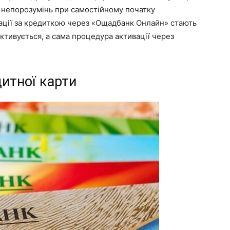
і непорозумінь при самостійному початку
рації за кредиткою через «Ощадбанк Онлайн» стають
ктивується, а сама процедура активації через
дитної карти