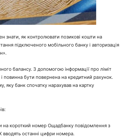
н знати, як контролювати позикові кошти на
стання підключеного мобільного банку і авторизація
н».
упного балансу. З допомогою інформації про ліміт
 і повинна бути повернена на кредитний рахунок.
у, яку банк спочатку нарахував на картку
ів:
и на короткий номер Ощадбанку повідомлення з
 вводять останні цифри номера.