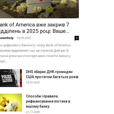
ank of America вже закрив 7
ідділень в 2025 році: Ваше...
xwelhelp
-
03.09.2025
0
а цифрового банкінгу: чому Bank of America
криває відділення і що це означає Для вас В
танні роки ми спостерігаємо помітні зміни у
ері...
DHS збирає ДНК громадян
США протягом багатьох років
24.09.2025
Способи і правила
рефінансування іпотеки в
іншому банку
21.11.2020