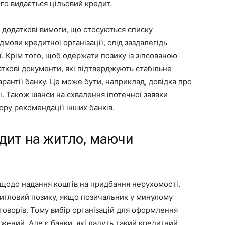
го видається цільовий кредит.
додаткові вимоги, що стосуються списку
дмови кредитної організації, слід заздалегідь
. Крім того, щоб одержати позику із зіпсованою
аткові документи, які підтверджують стабільне
рантії банку. Це може бути, наприклад, довідка про
і. Також шанси на схвалення іпотечної заявки
ру рекомендації інших банків.
дит на житло, маючи
щодо надання коштів на придбання нерухомості.
 житловий позику, якщо позичальник у минулому
оворів. Тому вибір організацій для оформлення
жений. Але є банки, які дадуть такий кредитний