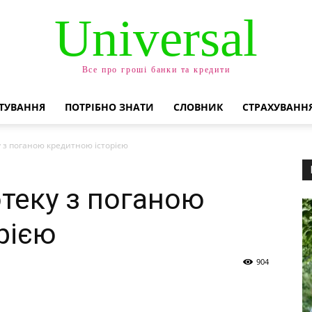
Universal
Все про гроші банки та кредити
ТУВАННЯ
ПОТРІБНО ЗНАТИ
СЛОВНИК
СТРАХУВАНН
у з поганою кредитною історією
отеку з поганою
рією
904