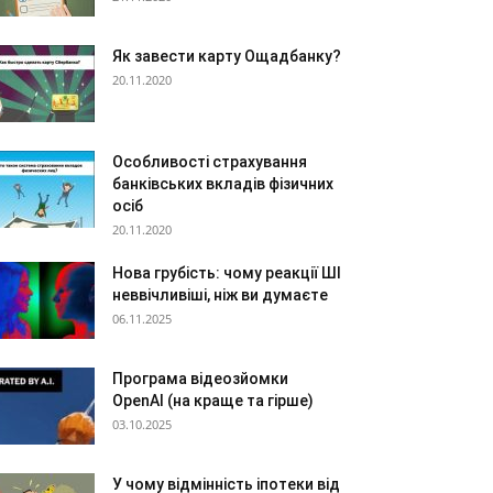
Як завести карту Ощадбанку?
20.11.2020
Особливості страхування
банківських вкладів фізичних
осіб
20.11.2020
Нова грубість: чому реакції ШІ
неввічливіші, ніж ви думаєте
06.11.2025
Програма відеозйомки
OpenAI (на краще та гірше)
03.10.2025
У чому відмінність іпотеки від