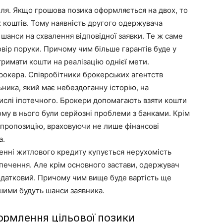
ля. Якщо грошова позика оформляється на двох, то
 коштів. Тому наявність другого одержувача
шанси на схвалення відповідної заявки. Те ж саме
оговір поруки. Причому чим більше гарантів буде у
имати кошти на реалізацію однієї мети.
окера. Співробітники брокерських агентств
ика, який має небездоганну історію, на
ислі іпотечного. Брокери допомагають взяти кошти
ому в нього були серйозні проблеми з банками. Крім
 пропозицію, враховуючи не лише фінансові
а.
енні житлового кредиту купується нерухомість
зпечення. Але крім основного застави, одержувач
одатковий. Причому чим вище буде вартість ще
шими будуть шанси заявника.
ормлення цільової позики