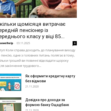
кільки щомісяця витрачає
ередній пенсіонер із
ереднього класу у віці 85...
xwelhelp
-
03.11.2025
0
туп Коли справа доходить до планування виходу
 пенсію, одне з головних питань полягає в тому,
ільки грошей ви повинні відкладати щороку
сля закінчення трудового...
Як оформити кредитну карту
без відмови
21.11.2020
Довідка про доходи за
формою банку Ощадбанк
21.11.2020