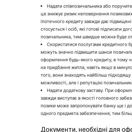
Надати співпозичальника або поручите
це знижує ризик неповернення позикових
іпотечного кредиту завжди дає підвищені 
стосується і осіб, які готові підписати д
позичальника, тим швидше можна буде отр
Скористатися послугами кредитного бр
можуть значно підвищити шанси позичальн
оформлення будь-якого кредиту, в тому ч
на придбання житла, навіть якщо в минул
того, вони знаходять найбільш підходящу
можливості, але і репутацію позичальник
Надати додаткову заставу. При оформл
завжди виступає в якості головного забе
позики може запропонувати банку ще і д
одного предмета забезпечення, тим біль
Документи, необхідні для оф