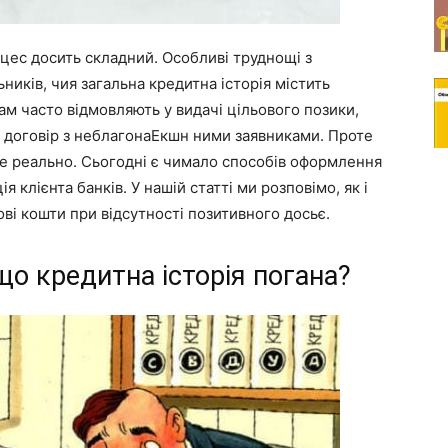
цес досить складний. Особливі труднощі з
иків, чия загальна кредитна історія містить
м часто відмовляють у видачі цільового позики,
 договір з неблагонаЕкшн ними заявниками. Проте
це реально. Сьогодні є чимало способів оформлення
 клієнта банків. У нашій статті ми розповімо, як і
ві кошти при відсутності позитивного досьє.
що кредитна історія погана?