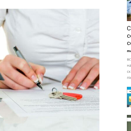
С
с
с
ma
вс
на
ск
пі