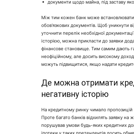
документи щодо майна, під заставу яко
Між тим кожен банк може встановлювати 
обов’язкових документів. Щоб уникнути ві
уточнити перелік необхідної документації
історією, можна прикласти до заявки дод
фінансове становище. Тим самим дають га
неофіційному, але досить високому доход
можуть підвищитися, якщо надати кредито
Де можна отримати кре
негативну історію
На кредитному ринку чимало пропозицій 
Проте багато банків відхилять заявку на
порушував умови будь-яких кредитних дог
іпотеки у таких претендентів досить обме