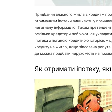
Придбання власного житла в кредит – про
отриманням іпотеки виникають у позичальн
негативну інформацію. Таким претендента
оскільки кредитори побоюються укладати
іпотека з поганою кредитною історією – 
кредиту на житло, якщо зіпсована репутація
де можна придбати нерухомість на позико
Як отримати іпотеку, як