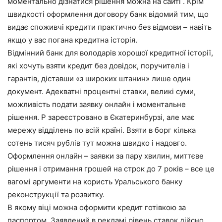
моментально дізнатися рішення можна на сайті . Крім
швидкості оформлення договору банк відомий тим, що
видає споживчі кредити практично без відмови – навіть
якщо у вас погана кредитна історія.
Відмінний банк для володарів хорошої кредитної історії,
які хочуть взяти кредит без довідок, поручителів і
гарантів, діставши «з широких штанин» лише один
документ. Адекватні процентні ставки, великі суми,
можливість подати заявку онлайн і моментальне
рішення. Р зареєстровано в Єкатеринбурзі, але має
мережу відділень по всій країні. Взяти в борг кілька
сотень тисяч рублів тут можна швидко і надовго.
Оформлення онлайн – заявки за пару хвилин, миттєве
рішення і отримання грошей на строк до 7 років – все це
вагомі аргументи на користь Уральського банку
реконструкції та розвитку.
В якому віці можна оформити кредит готівкою за
паспортом. Заявлений в рекламі рівень ставок дійсно