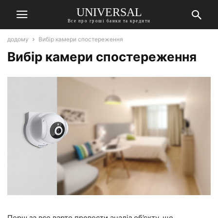
UNIVERSAL
Все про гроші банки та кредити
додому
Вибір камери спостереження
Вибір камери спостереження
Перш за все варто провести аналіз об’єкту, що