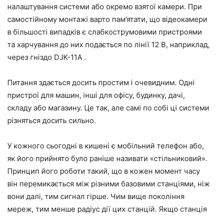
налаштування системи або окремо взятої камери. При
самостійному монтажі варто пам’ятати, що відеокамери
в більшості випадків є слабкострумовими пристроями
та харчування до них подається по лінії 12 В, наприклад,
через гніздо DJK-11A .
Питання здається досить простим і очевидним. Одні
пристрої для машин, інші для офісу, будинку, дачі,
складу або магазину. Це так, але самі по собі ці системи
різняться досить сильно.
У кожного сьогодні в кишені є мобільний телефон або,
як його прийнято було раніше називати «стільниковий».
Принцип його роботи такий, що в кожен момент часу
він перемикається між різними базовими станціями, ніж
вони далі, тим сигнал гірше. Чим вище покоління
мереж, тим менше радіус дії цих станцій. Якщо станція