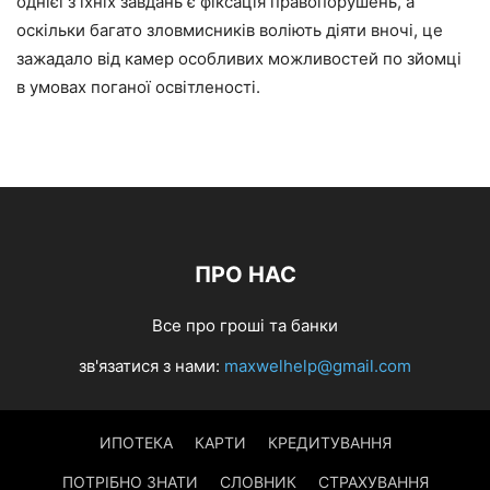
однієї з їхніх завдань є фіксація правопорушень, а
оскільки багато зловмисників воліють діяти вночі, це
зажадало від камер особливих можливостей по зйомці
в умовах поганої освітленості.
ПРО НАС
Все про гроші та банки
зв'язатися з нами:
maxwelhelp@gmail.com
ИПОТЕКА
КАРТИ
КРЕДИТУВАННЯ
ПОТРІБНО ЗНАТИ
СЛОВНИК
СТРАХУВАННЯ