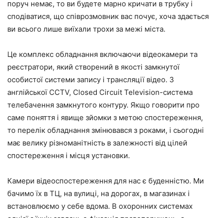
поруч немає, то ви будете марно кричати в трубку і
сподіватися, що співрозмовник вас почує, хоча здається
ви всього лише виїхали трохи за межі міста.
Це комплекс обладнання включаючи відеокамери та
реєстратори, який створений в якості замкнутої
особистої системи запису і трансляції відео. З
англійської CCTV, Сlosed Circuit Television-система
телебачення замкнутого контуру. Якщо говорити про
саме поняття і явище зйомки з метою спостереження,
то перелік обладнання змінювався з роками, і сьогодні
має велику різноманітність в залежності від цілей
спостереження і місця установки.
Камери відеоспостереження для нас є буденністю. Ми
бачимо їх в ТЦ, на вулиці, на дорогах, в магазинах і
встановлюємо у себе вдома. В охоронних системах