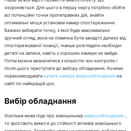
охороняється. Для цього в першу чергу потрібно обійти
всі потенційні точки протиправних дій, знайти
оптимальні місця установки камер спостереження.
Бажано вибирати точку, з якої буде максимально
зручний огляд, вона не повинна бути занадто далеко від
спостережуваної позиції, інакше розглядати необхідні
деталі на записи, навіть з хорошою камери не вийде.
Потім можна визначитися з кількістю зон контролю і
після цього приступати до вибору обладнання. Хочемо
порекомендувати
купить камеру видеонаблюдения
на
сайті по найкращій ціні.
Вибір обладнання
Оскільки мова піде про зовнішньому
видеонаблюдение
,
то зростають вимоги до стійкості впливів зовнішнього
середовища. Звертайте увагу на можливість роботи при